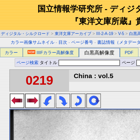
国立情報学研究所 - ディ
『東洋文庫所蔵』
ディジタル・シルクロード
>
東洋文庫アーカイブ
>
III-2-A-19
>
V-5
>
白黒
カラー画像サムネイル
-
目次
-
ページ番号
-
書誌情報（メタデー
カラー
IIIFカラー高解像度
白黒高解像度
PDF
ページ検索
タイトル
ページ
China : vol.5
0219