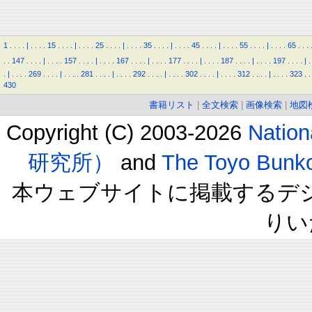
1
.
.
.
.
|
.
.
.
.
15
.
.
.
.
|
.
.
.
.
25
.
.
.
.
|
.
.
.
.
35
.
.
.
.
|
.
.
.
.
45
.
.
.
.
|
.
.
.
.
55
.
.
.
.
|
.
.
.
.
65
.
.
.
.
.
147
.
.
.
.
|
.
.
.
.
157
.
.
.
.
|
.
.
.
.
167
.
.
.
.
|
.
.
.
.
177
.
.
.
.
|
.
.
.
.
187
.
.
.
.
|
.
.
.
.
197
.
.
.
.
|
.
.
|
.
.
.
.
269
.
.
.
.
|
.
.
.
.
281
.
.
.
.
|
.
.
.
.
292
.
.
.
.
|
.
.
.
.
302
.
.
.
.
|
.
.
.
.
312
.
.
.
.
|
.
.
.
.
323
.
.
430
書籍リスト
|
全文検索
|
画像検索
|
地図
Copyright (C) 2003-2026
Natio
研究所）
and
The Toyo B
本ウェブサイトに掲載するデ
りい