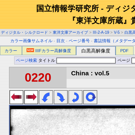
国立情報学研究所 - ディ
『東洋文庫所蔵』
ディジタル・シルクロード
>
東洋文庫アーカイブ
>
III-2-A-19
>
V-5
>
白黒
カラー画像サムネイル
-
目次
-
ページ番号
-
書誌情報（メタデー
カラー
IIIFカラー高解像度
白黒高解像度
PDF
ページ検索
タイトル
ページ
China : vol.5
0220