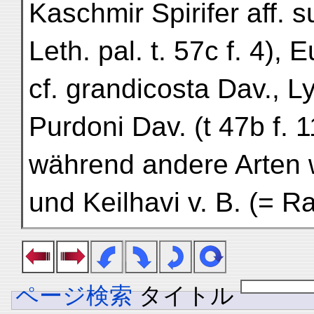
Kaschmir Spirifer aff. s
Leth. pal. t. 57c f. 4), 
cf. grandicosta Dav., L
Purdoni Dav. (t 47b f. 1
während andere Arten w
und Keilhavi v. B. (= R
ページ検索
タイトル