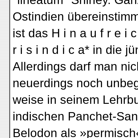
Ostindien übereinstim
ist das H i n a u f r e i 
r i s i n d i c a* in die j
Allerdings darf man nic
neuerdings noch unbegr
weise in seinem Lehrbu
indischen Panchet-San
Belodon als »permisch