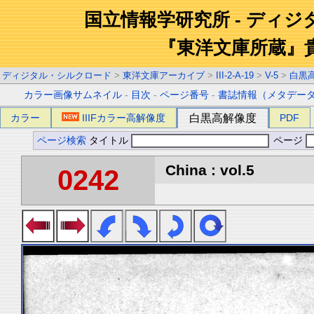
国立情報学研究所 - ディ
『東洋文庫所蔵』
ディジタル・シルクロード
>
東洋文庫アーカイブ
>
III-2-A-19
>
V-5
>
白黒
カラー画像サムネイル
-
目次
-
ページ番号
-
書誌情報（メタデー
カラー
IIIFカラー高解像度
白黒高解像度
PDF
ページ検索
タイトル
ページ
China : vol.5
0242