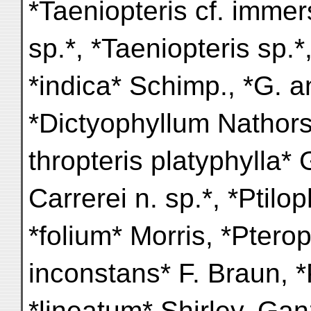
*Taeniopteris cf. immers
sp.*, *Taeniopteris sp.*
*indica* Schimp., *G. a
*Dictyophyllum Nathorsti
thropteris platyphylla*
Carrerei n. sp.*, *Ptilo
*folium* Morris, *Pter
inconstans* F. Braun, *P
*lineatum* Shirley. Ga