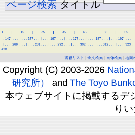
ページ検索
タイトル
1
.
.
.
.
|
.
.
.
.
15
.
.
.
.
|
.
.
.
.
25
.
.
.
.
|
.
.
.
.
35
.
.
.
.
|
.
.
.
.
45
.
.
.
.
|
.
.
.
.
55
.
.
.
.
|
.
.
.
.
65
.
.
.
.
.
147
.
.
.
.
|
.
.
.
.
157
.
.
.
.
|
.
.
.
.
167
.
.
.
.
|
.
.
.
.
177
.
.
.
.
|
.
.
.
.
187
.
.
.
.
|
.
.
.
.
197
.
.
.
.
|
.
.
|
.
.
.
.
269
.
.
.
.
|
.
.
.
.
281
.
.
.
.
|
.
.
.
.
292
.
.
.
.
|
.
.
.
.
302
.
.
.
.
|
.
.
.
.
312
.
.
.
.
|
.
.
.
.
323
.
.
430
書籍リスト
|
全文検索
|
画像検索
|
地図
Copyright (C) 2003-2026
Natio
研究所）
and
The Toyo B
本ウェブサイトに掲載するデ
りい