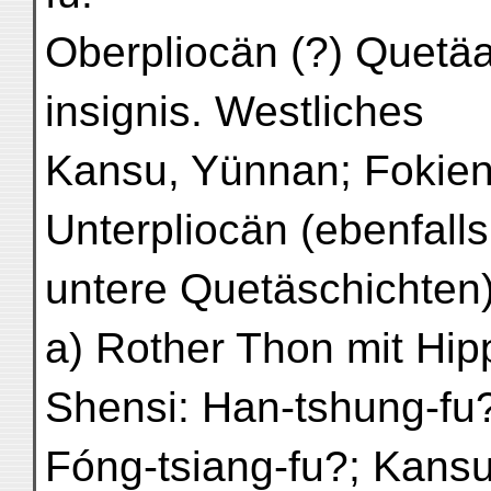
Oberpliocän (?) Quetä
insignis. Westliches
Kansu, Yünnan; Fokie
Unterpliocän (ebenfall
untere Quetäschichten)
a) Rother Thon mit Hipp
Shensi: Han-tshung-fu
Fóng-tsiang-fu?; Kansu: