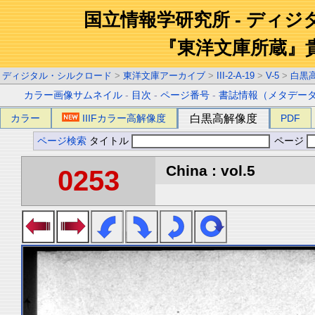
国立情報学研究所 - ディ
『東洋文庫所蔵』
ディジタル・シルクロード
>
東洋文庫アーカイブ
>
III-2-A-19
>
V-5
>
白黒
カラー画像サムネイル
-
目次
-
ページ番号
-
書誌情報（メタデー
カラー
IIIFカラー高解像度
白黒高解像度
PDF
ページ検索
タイトル
ページ
China : vol.5
0253