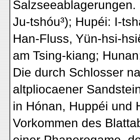
Salzseeablagerungen. 
Ju-tshóu³); Hupéi: I-t
Han-Fluss, Yün-hsi-hsi
am Tsing-kiang; Hunan;
Die durch Schlosser n
altpliocaener Sandstei
in Hónan, Huppéi und 
Vorkommen des Blatta
einer Phanerogame, der