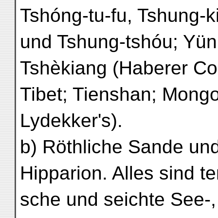
Tshóng-tu-fu, Tshung-k
und Tshung-tshóu; Yünn
Tshèkiang (Haberer Col
Tibet; Tienshan; Mongo
Lydekker's).
b) Röthliche Sande un
Hipparion. Alles sind ter
sche und seichte See-, 