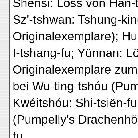
Shensi: Löss von Han-
Sz'-tshwan: Tshung-kin
Originalexemplare); Hu
I-tshang-fu; Yünnan: L
Originalexemplare zum
bei Wu-ting-tshóu (Pum
Kwéitshóu: Shi-tsiën-fu
(Pumpelly's Drachenhö
fu.