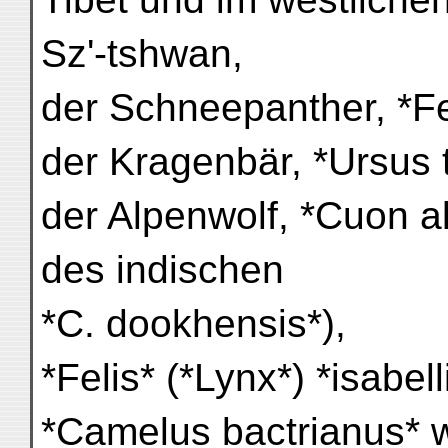
Sz'-tshwan,
der Schneepanther, *Fe
der Kragenbär, *Ursus 
der Alpenwolf, *Cuon al
des indischen
*C. dookhensis*),
*Felis* (*Lynx*) *isabell
*Camelus bactrianus* wi