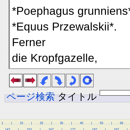
*Poephagus grunniens*
*Equus Przewalskii*.
Ferner
die Kropfgazelle,
ページ検索
タイトル
1
.
.
.
.
|
.
.
.
.
15
.
.
.
.
|
.
.
.
.
25
.
.
.
.
|
.
.
.
.
35
.
.
.
.
|
.
.
.
.
45
.
.
.
.
|
.
.
.
.
55
.
.
.
.
|
.
.
.
.
65
.
.
.
.
.
147
.
.
.
.
|
.
.
.
.
157
.
.
.
.
|
.
.
.
.
167
.
.
.
.
|
.
.
.
.
177
.
.
.
.
|
.
.
.
.
187
.
.
.
.
|
.
.
.
.
197
.
.
.
.
|
.