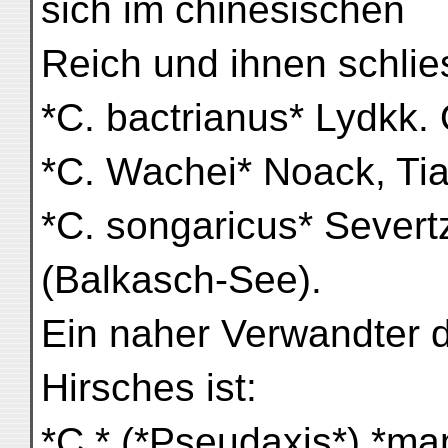
sich im chinesischen
Reich und ihnen schlie
*C. bactrianus* Lydkk.
*C. Wachei* Noack, Ti
*C. songaricus* Sever
(Balkasch-See).
Ein naher Verwandter 
Hirsches ist:
*C.* (*Pseudaxis*) *man