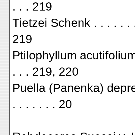
. . . 219
Tietzei Schenk . . . . . . . . .
219
Ptilophyllum acutifolium Moo
. . . 219, 220
Puella (Panenka) depressa B
. . . . . . . 20