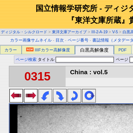
国立情報学研究所 - ディ
『東洋文庫所蔵』
ディジタル・シルクロード
>
東洋文庫アーカイブ
>
III-2-A-19
>
V-5
>
白黒
カラー画像サムネイル
-
目次
-
ページ番号
-
書誌情報（メタデー
カラー
IIIFカラー高解像度
白黒高解像度
PDF
ページ検索
タイトル
ページ
China : vol.5
0315