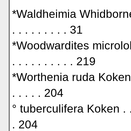
*Waldheimia Whidbornei Dav
. . . . . . . . . 31
*Woodwardites microlobus 
. . . . . . . . . . 219
*Worthenia ruda Koken . . . .
. . . . . 204
° tuberculifera Koken . . . . .
. 204