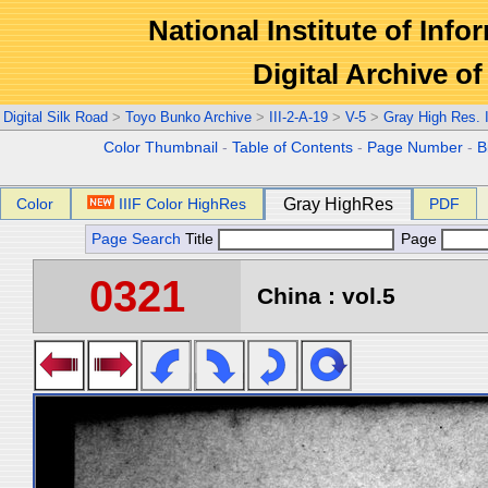
National Institute of Info
Digital Archive 
Digital Silk Road
>
Toyo Bunko Archive
>
III-2-A-19
>
V-5
>
Gray High Res.
Color Thumbnail
-
Table of Contents
-
Page Number
-
B
Color
IIIF Color HighRes
Gray HighRes
PDF
Page Search
Title
Page
0321
China : vol.5