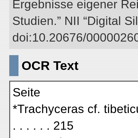
Ergebnisse eigener Re
Studien.” NII “Digital S
doi:10.20676/00000260
OCR Text
Seite
*Trachyceras cf. tibeticum . .
. . . . . . 215