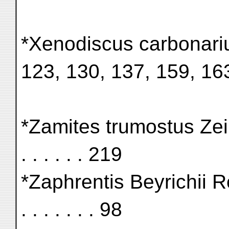
*Xenodiscus carbonarius . .
123, 130, 137, 159, 16
*Zamites trumostus Zeiller . 
. . . . . . 219
*Zaphrentis Beyrichii Rothpl.
. . . . . . . 98