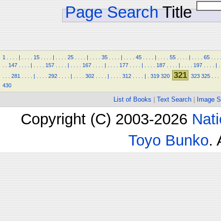
Page Search
Title
1
.
.
.
.
|
.
.
.
.
15
.
.
.
.
|
.
.
.
.
25
.
.
.
.
|
.
.
.
.
35
.
.
.
.
|
.
.
.
.
45
.
.
.
.
|
.
.
.
.
55
.
.
.
.
|
.
.
.
.
65
.
.
.
.
.
147
.
.
.
.
|
.
.
.
.
157
.
.
.
.
|
.
.
.
.
167
.
.
.
.
|
.
.
.
.
177
.
.
.
.
|
.
.
.
.
187
.
.
.
.
|
.
.
.
.
197
.
.
.
.
|
.
321
.
.
.
281
.
.
.
.
|
.
.
.
.
292
.
.
.
.
|
.
.
.
.
302
.
.
.
.
|
.
.
.
.
312
.
.
.
.
|
.
319
320
323
325
.
.
.
430
List of Books
|
Text Search
|
Image S
Copyright (C) 2003-2026
Nati
Toyo Bunko
.