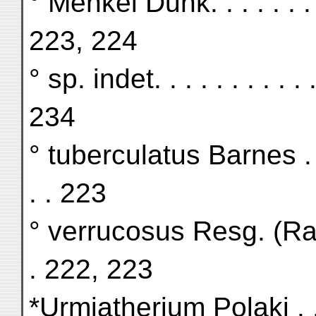
° Menkei Dunk. . . . . . . . .
223, 224
° sp. indet. . . . . . . . . . . .
234
° tuberculatus Barnes . . . . 
. . 223
° verrucosus Resg. (Raf.) . .
. 222, 223
*Urmiatherium Polaki . . . . .