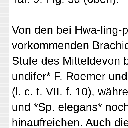
Von den bei Hwa-ling-p
vorkommenden Brachiop
Stufe des Mitteldevon 
undifer* F. Roemer und
(l. c. t. VII. f. 10), wä
und *Sp. elegans* noch
hinaufreichen. Auch di