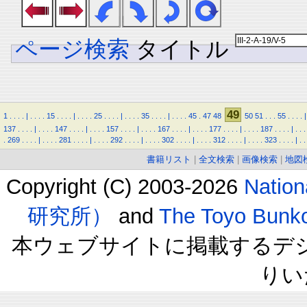
ページ検索
タイトル
49
1
.
.
.
.
|
.
.
.
.
15
.
.
.
.
|
.
.
.
.
25
.
.
.
.
|
.
.
.
.
35
.
.
.
.
|
.
.
.
.
45
.
47
48
50
51
.
.
.
55
.
.
.
.
|
137
.
.
.
.
|
.
.
.
.
147
.
.
.
.
|
.
.
.
.
157
.
.
.
.
|
.
.
.
.
167
.
.
.
.
|
.
.
.
.
177
.
.
.
.
|
.
.
.
.
187
.
.
.
.
|
.
.
.
.
269
.
.
.
.
|
.
.
.
.
281
.
.
.
.
|
.
.
.
.
292
.
.
.
.
|
.
.
.
.
302
.
.
.
.
|
.
.
.
.
312
.
.
.
.
|
.
.
.
.
323
.
.
.
.
|
.
.
書籍リスト
|
全文検索
|
画像検索
|
地図
Copyright (C) 2003-2026
Natio
研究所）
and
The Toyo B
本ウェブサイトに掲載するデ
りい