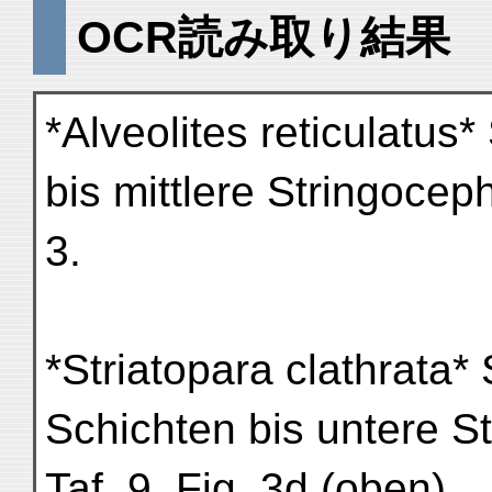
OCR読み取り結果
*Alveolites reticulatus
bis mittlere Stringoceph
3.
*Striatopara clathrata* 
Schichten bis untere S
Taf. 9, Fig. 3d (oben).