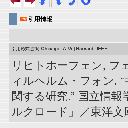
引用情報
引用形式選択:
Chicago
|
APA
|
Harvard
|
IEEE
リヒトホーフェン, 
ィルヘルム・フォン. 
関する研究.” 国立情
ルクロード」／東洋文庫. doi