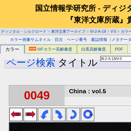
国立情報学研究所 - ディ
『東洋文庫所蔵』
ディジタル・シルクロード
>
東洋文庫アーカイブ
>
III-2-A-19
>
V-5
>
カラ
カラー画像サムネイル
-
目次
-
ページ番号
-
書誌情報（メタデー
カラー
IIIFカラー高解像度
白黒高解像度
PDF
ページ検索
タイトル
China : vol.5
0049