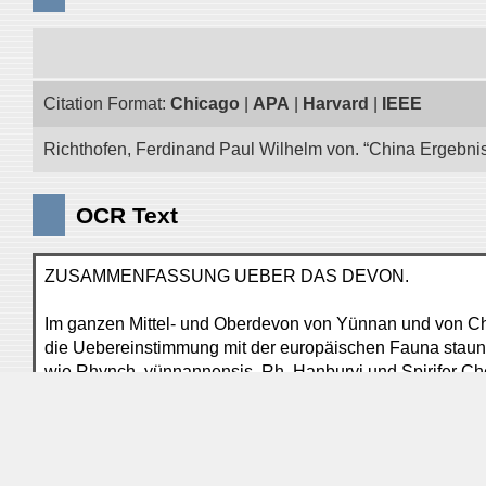
Citation Format:
Chicago
|
APA
|
Harvard
|
IEEE
Richthofen, Ferdinand Paul Wilhelm von. “China Ergebnis
OCR Text
ZUSAMMENFASSUNG UEBER DAS DEVON.
Im ganzen Mittel- und Oberdevon von Yünnan und von Ch
die Uebereinstimmung mit der europäischen Fauna staun
wie Rhynch. yünnannensis, Rh. Hanburyi und Spirifer Che
zahlreich; auch die Vorläufer der carbonischen Retzia radi
nur den Ort an, wo sich einzelne Carbon-Typen entwickel
zeigen die gleichmässigste Verbreitung. Bekannte europä
vermiculare und cerattes kehren wieder; auch das neu be