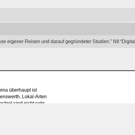
se eigener Reisen und darauf gegründeter Studien.” NII “Digita
ina überhaupt ist
enswerth. Lokal-Arten
chiel sind nicht sehr
alis und ulothrix zeigen
t haben. Die Korallen
ische Arten wie Cyath.
nannte C. Douvillei