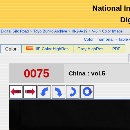
National In
Di
Digital Silk Road
>
Toyo Bunko Archive
>
III-2-A-19
>
V-5
>
Color Image
Color Thumbnail
-
Table 
Color
IIIF Color HighRes
Gray HighRes
PDF
0075
China : vol.5