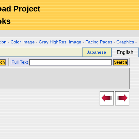
Road Project
oks
tion
-
Color Image
-
Gray HighRes. Image
-
Facing Pages
-
Graphics
-
Japanese
English
Full Text