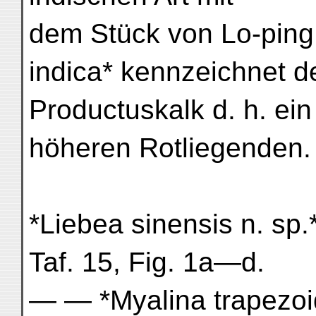
dem Stück von Lo-ping 
indica* kennzeichnet d
Productuskalk d. h. ei
höheren Rotliegenden.
*Liebea sinensis n. sp.
Taf. 15, Fig. 1a—d.
— — *Myalina trapezoid