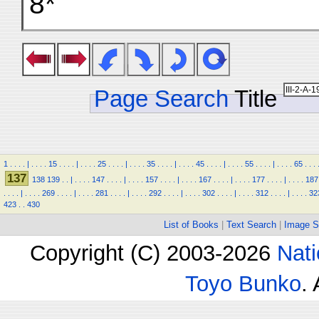
8*
Page Search
Title
1
.
.
.
.
|
.
.
.
.
15
.
.
.
.
|
.
.
.
.
25
.
.
.
.
|
.
.
.
.
35
.
.
.
.
|
.
.
.
.
45
.
.
.
.
|
.
.
.
.
55
.
.
.
.
|
.
.
.
.
65
.
.
.
137
138
139
.
.
|
.
.
.
.
147
.
.
.
.
|
.
.
.
.
157
.
.
.
.
|
.
.
.
.
167
.
.
.
.
|
.
.
.
.
177
.
.
.
.
|
.
.
.
.
187
.
.
.
.
|
.
.
.
.
269
.
.
.
.
|
.
.
.
.
281
.
.
.
.
|
.
.
.
.
292
.
.
.
.
|
.
.
.
.
302
.
.
.
.
|
.
.
.
.
312
.
.
.
.
|
.
.
.
.
32
423
.
.
430
List of Books
|
Text Search
|
Image S
Copyright (C) 2003-2026
Nati
Toyo Bunko
.