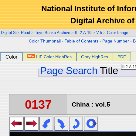
National Institute of Info
Digital Archive 
Digital Silk Road
>
Toyo Bunko Archive
>
III-2-A-19
>
V-5
>
Color Image
Color Thumbnail
-
Table of Contents
-
Page Number
-
B
Color
IIIF Color HighRes
Gray HighRes
PDF
Page Search
Title
0137
China : vol.5