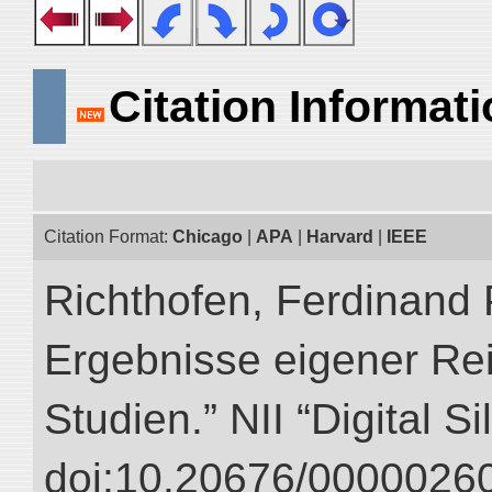
Citation Informat
Citation Format:
Chicago
|
APA
|
Harvard
|
IEEE
Richthofen, Ferdinand 
Ergebnisse eigener Re
Studien.” NII “Digital S
doi:10.20676/00000260