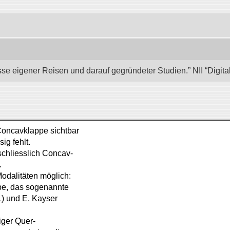
se eigener Reisen und darauf gegründeter Studien.” NII “Digita
 Concavklappe sichtbar
ig fehlt.
schliesslich Concav-
.
odalitäten möglich:
ppe, das sogenannte
 1) und E. Kayser
iger Quer-