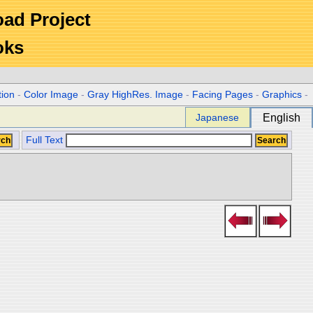
Road Project
oks
tion
-
Color Image
-
Gray HighRes. Image
-
Facing Pages
-
Graphics
-
Japanese
English
Full Text