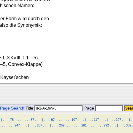
ch'schen Namen:
er Form wird durch den
 also die Synonymik:
T. XXVIII, f. 1—5).
 1—5, Convex-Klappe).
r Kayser'schen
Page Search
Title
Page
.
|
.
.
.
.
75
.
.
.
.
|
.
.
.
.
87
.
.
.
.
|
.
.
.
.
97
.
.
.
.
|
.
.
.
.
107
.
.
.
.
|
.
.
.
.
117
.
.
.
.
|
.
.
.
.
127
.
.
.
.
|
.
.
.
.
|
.
.
.
.
247
.
.
.
.
|
.
.
.
.
257
.
.
.
.
|
.
.
.
.
269
.
.
.
.
|
.
.
.
.
281
.
.
.
.
|
.
.
.
.
292
.
.
.
.
|
.
.
.
.
302
.