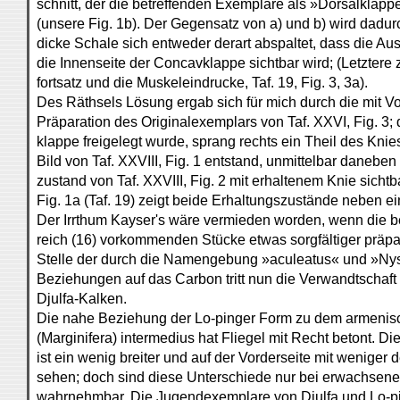
schnitt, der die betreffenden Exemplare als »Dorsalklapp
(unsere Fig. 1b). Der Gegensatz von a) und b) wird dadurc
dicke Schale sich entweder derart abspaltet, dass die Aus
die Innenseite der Concavklappe sichtbar wird; (Letztere
fortsatz und die Muskeleindrucke, Taf. 19, Fig. 3, 3a).
Des Räthsels Lösung ergab sich für mich durch die mit Vo
Präparation des Originalexemplars von Taf. XXVI, Fig. 3
klappe freigelegt wurde, sprang rechts ein Theil des Knie
Bild von Taf. XXVIII, Fig. 1 entstand, unmittelbar daneben
zustand von Taf. XXVIII, Fig. 2 mit erhaltenem Knie sicht
Fig. 1a (Taf. 19) zeigt beide Erhaltungszustände neben e
Der Irrthum Kayser's wäre vermieden worden, wenn die be
reich (16) vorkommenden Stücke etwas sorgfältiger präpa
Stelle der durch die Namengebung »aculeatus« und »Ny
Beziehungen auf das Carbon tritt nun die Verwandtschaft
Djulfa-Kalken.
Die nahe Beziehung der Lo-pinger Form zu dem armenis
(Marginifera) intermedius hat Fliegel mit Recht betont. Die
ist ein wenig breiter und auf der Vorderseite mit weniger 
sehen; doch sind diese Unterschiede nur bei erwachsen
wahrnehmbar. Die Jugendexemplare von Djulfa und Lo-