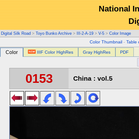
National In
Di
Digital Silk Road
>
Toyo Bunko Archive
>
III-2-A-19
>
V-5
>
Color Image
Color Thumbnail
-
Table 
Color
IIIF Color HighRes
Gray HighRes
PDF
0153
China : vol.5