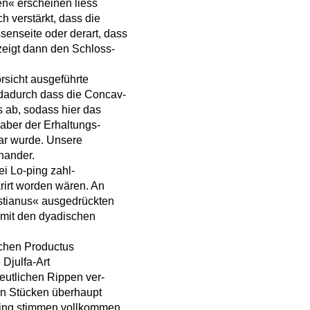
en« erscheinen liess
h verstärkt, dass die
senseite oder derart, dass
 zeigt dann den Schloss-
rsicht ausgeführte
; dadurch dass die Concav-
s ab, sodass hier das
 aber der Erhaltungs-
bar wurde. Unsere
inander.
i Lo-ping zahl-
rirt worden wären. An
stianus« ausgedrückten
 mit den dyadischen
chen Productus
 Djulfa-Art
deutlichen Rippen ver-
en Stücken überhaupt
ping stimmen vollkommen