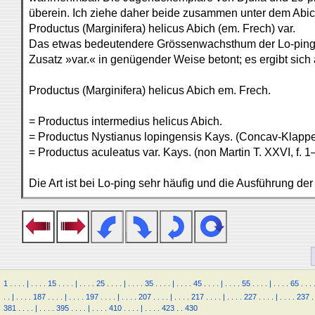
überein. Ich ziehe daher beide zusammen unter dem Abi
Productus (Marginifera) helicus Abich (em. Frech) var.
Das etwas bedeutendere Grössenwachsthum der Lo-ping
Zusatz »var.« in genügender Weise betont; es ergibt sich
Productus (Marginifera) helicus Abich em. Frech.
= Productus intermedius helicus Abich.
= Productus Nystianus lopingensis Kays. (Concav-Klappe 
= Productus aculeatus var. Kays. (non Martin T. XXVI, f.
Die Art ist bei Lo-ping sehr häufig und die Ausführung de
1
.
.
.
.
|
.
.
.
.
15
.
.
.
.
|
.
.
.
.
25
.
.
.
.
|
.
.
.
.
35
.
.
.
.
|
.
.
.
.
45
.
.
.
.
|
.
.
.
.
55
.
.
.
.
|
.
.
.
.
65
.
.
.
.
.
|
.
.
.
.
187
.
.
.
.
|
.
.
.
.
197
.
.
.
.
|
.
.
.
.
207
.
.
.
.
|
.
.
.
.
217
.
.
.
.
|
.
.
.
.
227
.
.
.
.
|
.
.
.
.
237
.
381
.
.
.
.
|
.
.
.
.
395
.
.
.
.
|
.
.
.
.
410
.
.
.
.
|
.
.
.
.
423
.
.
430