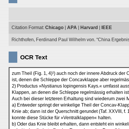
Citation Format:
Chicago
|
APA
|
Harvard
|
IEEE
Richthofen, Ferdinand Paul Wilhelm von. “China Ergebnis
OCR Text
zum Theil (Fig. 1, 4)¹) auch noch der innere Abdruck der
ist, denen die Schleppe der Concavklappe aber regelmäss
2) Productus »Nystianus lopingensis Kays.« umfasst aus
Klappen, an denen die Schleppe regelmässig erhalten ist
Auch bei dieser letzteren Erhaltung sind wiederum zwei M
a) Entweder springt der winkelige Theil der Concav-Kla
Knie ab; dann ist der Querschnitt gerundet (Taf. XXVIII, f.
konnte diese Stücke für »Ventralklappen« halten.
b) Oder das Knie bleibt erhalten, dann entsteht ein winkel