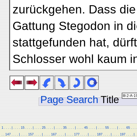
zurückgehen. Dass di
Gattung Stegodon in di
stattgefunden hat, dürf
Schlosser wohl kaum i
Page Search
Title
1
.
.
.
.
|
.
.
.
.
15
.
.
.
.
|
.
.
.
.
25
.
.
.
.
|
.
.
.
.
35
.
.
.
.
|
.
.
.
.
45
.
.
.
.
|
.
.
.
.
55
.
.
.
.
|
.
.
.
.
65
.
.
.
.
.
147
.
.
.
.
|
.
.
.
.
157
.
.
.
.
|
.
.
.
.
167
.
.
.
.
|
.
.
.
.
177
.
.
.
.
|
.
.
.
.
187
.
.
.
.
|
.
.
.
.
197
.
.
.
.
|
.