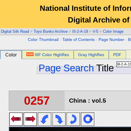
National Institute of Info
Digital Archive 
Digital Silk Road
>
Toyo Bunko Archive
>
III-2-A-19
>
V-5
>
Color Image
Color Thumbnail
-
Table of Contents
-
Page Number
-
B
Color
IIIF Color HighRes
Gray HighRes
PDF
Page Search
Title
0257
China : vol.5