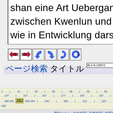
shan eine Art Ueberga
zwischen Kwenlun und A
wie in Entwicklung darst
ページ検索
タイトル
1
.
.
.
.
|
.
.
.
.
15
.
.
.
.
|
.
.
.
.
25
.
.
.
.
|
.
.
.
.
35
.
.
.
.
|
.
.
.
.
45
.
.
.
.
|
.
.
.
.
55
.
.
.
.
|
.
.
.
.
65
.
.
.
.
.
147
.
.
.
.
|
.
.
.
.
157
.
.
.
.
|
.
.
.
.
167
.
.
.
.
|
.
.
.
.
177
.
.
.
.
|
.
.
.
.
187
.
.
.
.
|
.
.
.
.
197
.
.
.
.
|
.
282
.
.
280
281
283
284
.
|
.
.
.
.
292
.
.
.
.
|
.
.
.
.
302
.
.
.
.
|
.
.
.
.
312
.
.
.
.
|
.
.
.
.
323
.
.
.
.
430