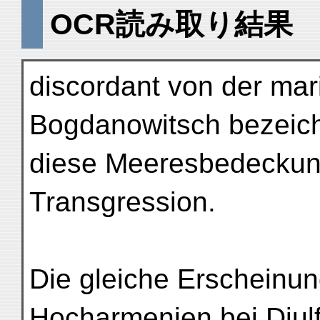
OCR読み取り結果
discordant von der mar
Bogdanowitsch bezeic
diese Meeresbedeckung
Transgression.
Die gleiche Erscheinun
Hocharmenien bei Djul