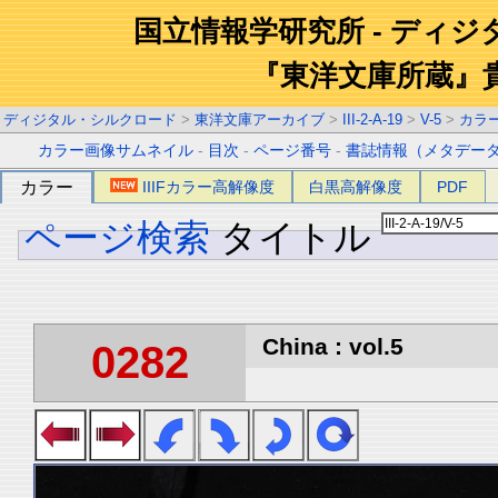
国立情報学研究所 - ディ
『東洋文庫所蔵』
ディジタル・シルクロード
>
東洋文庫アーカイブ
>
III-2-A-19
>
V-5
>
カラ
カラー画像サムネイル
-
目次
-
ページ番号
-
書誌情報（メタデー
カラー
IIIFカラー高解像度
白黒高解像度
PDF
ページ検索
タイトル
China : vol.5
0282