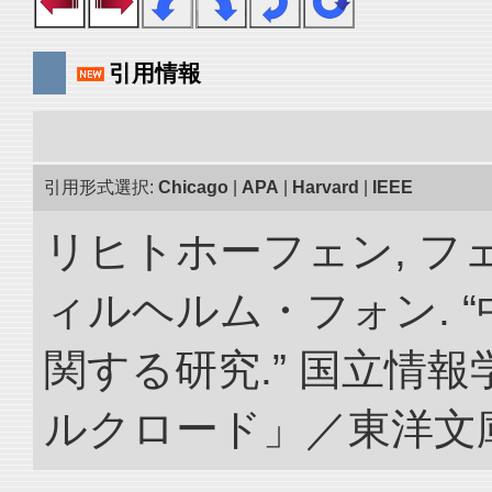
引用情報
引用形式選択:
Chicago
|
APA
|
Harvard
|
IEEE
リヒトホーフェン, 
ィルヘルム・フォン. 
関する研究.” 国立情
ルクロード」／東洋文庫. doi