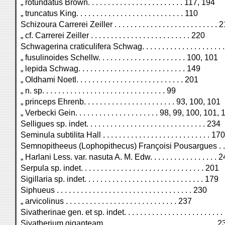
„ rotundatus Brown. . . . . . . . . . . . . . . . . . . . . . . . 117, 194
„ truncatus King. . . . . . . . . . . . . . . . . . . . . . . . . . . 110
Schizoura Carrerei Zeiller . . . . . . . . . . . . . . . . . . . . . . . . . . 
„ cf. Carrerei Zeiller . . . . . . . . . . . . . . . . . . . . . . . . . 220
Schwagerina craticulifera Schwag. . . . . . . . . . . . . . . . . . . . .
„ fusulinoides Schellw. . . . . . . . . . . . . . . . . . . . . . 100, 101
„ lepida Schwag. . . . . . . . . . . . . . . . . . . . . . . . . . . 149
„ Oldhami Noetl. . . . . . . . . . . . . . . . . . . . . . . . . . . 201
„ n. sp. . . . . . . . . . . . . . . . . . . . . . . . . . . . . . . 99
„ princeps Ehrenb. . . . . . . . . . . . . . . . . . . . . . . 93, 100, 101
„ Verbecki Gein. . . . . . . . . . . . . . . . . . . . . 98, 99, 100, 101,
Selligues sp. indet. . . . . . . . . . . . . . . . . . . . . . . . . . . . . . 234
Seminula subtilita Hall . . . . . . . . . . . . . . . . . . . . . . . . . . . 170
Semnopitheeus (Lophopithecus) Françoisi Pousargues . . . . . . 
„ Harlani Less. var. nasuta A. M. Edw. . . . . . . . . . . . . . . . . 
Serpula sp. indet. . . . . . . . . . . . . . . . . . . . . . . . . . . . . . . 201
Sigillaria sp. indet. . . . . . . . . . . . . . . . . . . . . . . . . . . . . . 179
Siphueus . . . . . . . . . . . . . . . . . . . . . . . . . . . . . . . . . . 230
„ arvicolinus . . . . . . . . . . . . . . . . . . . . . . . . . . . . 237
Sivatherinae gen. et sp. indet. . . . . . . . . . . . . . . . . . . . . . . . 
Sivatherium giganteam . . . . . . . . . . . . . . . . . . . . . . . . . . . . 