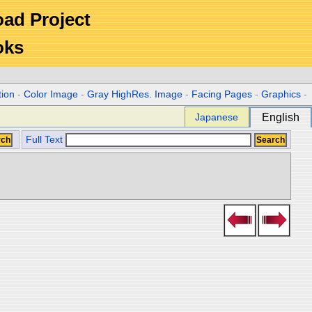
Road Project
oks
tion
-
Color Image
-
Gray HighRes. Image
-
Facing Pages
-
Graphics
-
Japanese
English
Full Text