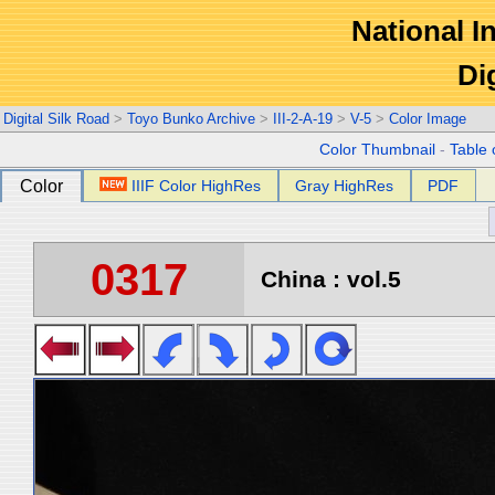
National In
Di
Digital Silk Road
>
Toyo Bunko Archive
>
III-2-A-19
>
V-5
>
Color Image
Color Thumbnail
-
Table 
Color
IIIF Color HighRes
Gray HighRes
PDF
0317
China : vol.5