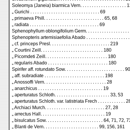
Soleomya (Janeia) biarmica Vern. . . . . . . . . . . . . . . . . . . 
„ Gurichi . . . . . . . . . . . . . . . . . . . . . . . . . . . . . . 69
„ primaeva Phill. . . . . . . . . . . . . . . . . . . . . . . . . . 65, 68
„ radiata . . . . . . . . . . . . . . . . . . . . . . . . . . . . . . 69
Sphenophyllum oblongifolium Germ. . . . . . . . . . . . . . . . . . . 
Sphenopteris artemisiaefolia Abado . . . . . . . . . . . . . . . . . . .
„ cf. princeps Presl. . . . . . . . . . . . . . . . . . . . . . . . . . 219
„ Courtini Zeill. . . . . . . . . . . . . . . . . . . . . . . . . . . 180
„ Picomdeti Zeill. . . . . . . . . . . . . . . . . . . . . . . . . . . 180
„ regularis Abado . . . . . . . . . . . . . . . . . . . . . . . . . . 180
Spirifer aff. rotundato Sow. . . . . . . . . . . . . . . . . . . . . . . . . . 9
„ aff. subradiate . . . . . . . . . . . . . . . . . . . . . . . . . . 198
„ Anossoffi Vern. . . . . . . . . . . . . . . . . . . . . . . . . . . 28
„ anarchicus . . . . . . . . . . . . . . . . . . . . . . . . . . . . 19
„ aperturatus Schloth. . . . . . . . . . . . . . . . . . . . . . . . 33, 53
„ aperturatus Schloth. var. latistriata Frech . . . . . . . . . . . . 
„ Archiaci Murch. . . . . . . . . . . . . . . . . . . . . . . . . . 27, 28
„ arrectus Hall. . . . . . . . . . . . . . . . . . . . . . . . . . . . 19
„ bisulcatus Sow. . . . . . . . . . . . . . . . . . . . . . . . . 64, 71, 72, 7
„ Blanti de Vern. . . . . . . . . . . . . . . . . . . . . . . . 99, 156, 161