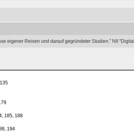
se eigener Reisen und darauf gegründeter Studien.” NII “Digita
. 135
4
 179
184, 185, 188
, 188, 194