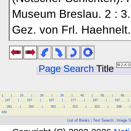
Museum Breslau. 2 : 3.
Gez. von Frl. Haehnelt.
Page Search
Title
1
.
.
.
.
|
.
.
.
.
15
.
.
.
.
|
.
.
.
.
25
.
.
.
.
|
.
.
.
.
35
.
.
.
.
|
.
.
.
.
45
.
.
.
.
|
.
.
.
.
55
.
.
.
.
|
.
.
.
.
65
.
.
.
.
.
147
.
.
.
.
|
.
.
.
.
157
.
.
.
.
|
.
.
.
.
167
.
.
.
.
|
.
.
.
.
177
.
.
.
.
|
.
.
.
.
187
.
.
.
.
|
.
.
.
.
197
.
.
.
.
|
.
.
.
.
281
.
.
.
.
|
.
.
.
.
292
.
.
.
.
|
.
.
.
.
302
.
.
.
.
|
.
.
.
.
312
.
.
.
.
|
.
.
.
.
323
.
.
.
.
|
.
.
.
.
338
.
.
.
.
|
430
List of Books
|
Text Search
|
Image S