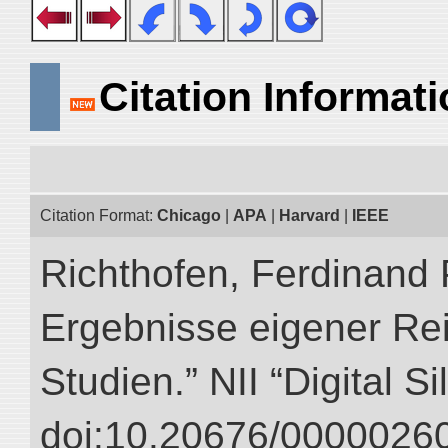
Citation Informat
Citation Format:
Chicago
|
APA
|
Harvard
|
IEEE
Richthofen, Ferdinand 
Ergebnisse eigener Re
Studien.” NII “Digital S
doi:10.20676/00000260