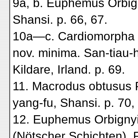
9a, b. Euphemus Orbign
Shansi. p. 66, 67.
10a—c. Cardiomorpha o
nov. minima. San-tiau-h
Kildare, Irland. p. 69.
11. Macrodus obtusus Ph
yang-fu, Shansi. p. 70,
12. Euphemus Orbignyi
(Nötscher Schichten). 