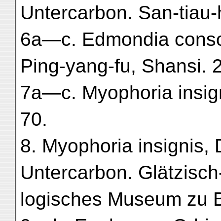
Untercarbon. San-tiau-h
6a—c. Edmondia consob
Ping-yang-fu, Shansi. 2 
7a—c. Myophoria insign
70.
8. Myophoria insignis,
Untercarbon. Glätzisc
logisches Museum zu Br