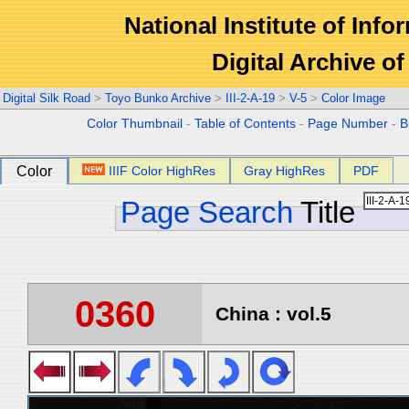
National Institute of Info
Digital Archive 
Digital Silk Road
>
Toyo Bunko Archive
>
III-2-A-19
>
V-5
>
Color Image
Color Thumbnail
-
Table of Contents
-
Page Number
-
B
Color
IIIF Color HighRes
Gray HighRes
PDF
Page Search
Title
0360
China : vol.5