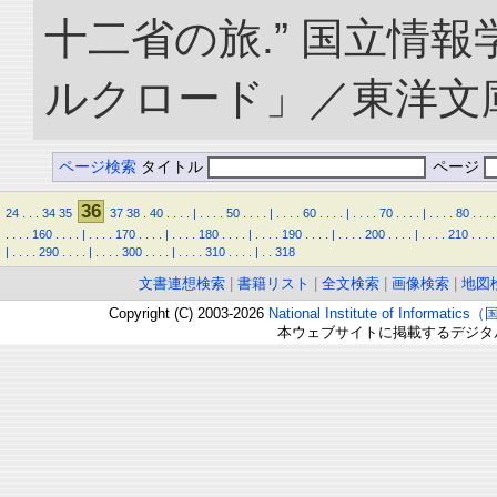
十二省の旅.” 国立情
ルクロード」／東洋文庫. doi
ページ検索
タイトル
ページ
36
24
.
.
.
34
35
37
38
.
40
.
.
.
.
|
.
.
.
.
50
.
.
.
.
|
.
.
.
.
60
.
.
.
.
|
.
.
.
.
70
.
.
.
.
|
.
.
.
.
80
.
.
.
.
.
.
.
.
160
.
.
.
.
|
.
.
.
.
170
.
.
.
.
|
.
.
.
.
180
.
.
.
.
|
.
.
.
.
190
.
.
.
.
|
.
.
.
.
200
.
.
.
.
|
.
.
.
.
210
.
.
.
.
|
.
.
.
.
290
.
.
.
.
|
.
.
.
.
300
.
.
.
.
|
.
.
.
.
310
.
.
.
.
|
.
.
318
文書連想検索
|
書籍リスト
|
全文検索
|
画像検索
|
地図
Copyright (C) 2003-2026
National Institute of Inform
本ウェブサイトに掲載するデジタ