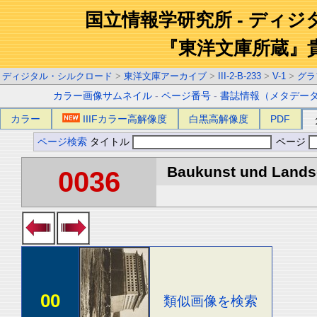
国立情報学研究所 - ディ
『東洋文庫所蔵』
ディジタル・シルクロード
>
東洋文庫アーカイブ
>
III-2-B-233
>
V-1
>
グラ
カラー画像サムネイル
-
ページ番号
-
書誌情報（メタデー
カラー
IIIFカラー高解像度
白黒高解像度
PDF
ページ検索
タイトル
ページ
Baukunst und Landsch
0036
00
類似画像を検索