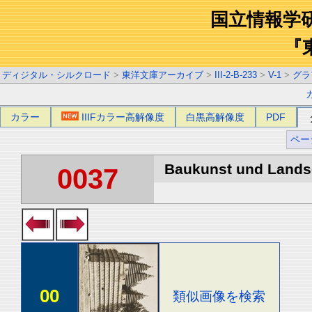
国立情報学
『
ディジタル・シルクロード
>
東洋文庫アーカイブ
>
III-2-B-233
>
V-1
>
グラ
カラー
IIIFカラー高解像度
白黒高解像度
PDF
ペー
Baukunst und Landsch
0037
00
類似画像を検索