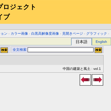
プロジェクト
イブ
ション
-
カラー画像
-
白黒高解像度画像
-
見開きページ
-
グラフィック
-
日本語
English
全文検索
中国の建築と風土 : vol.1