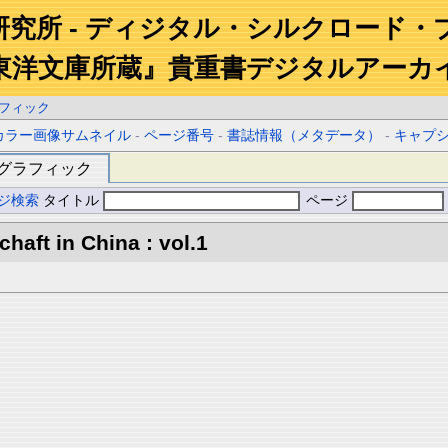
研究所 - ディジタル・シルクロード・
東洋文庫所蔵』貴重書デジタルアーカ
フィック
カラー画像サムネイル
-
ページ番号
-
書誌情報（メタデータ）
-
キャプ
グラフィック
ジ検索
タイトル
ページ
aft in China : vol.1