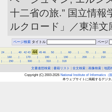
十二省の旅.” 国立情
ルクロード」／東洋文庫. doi
ページ検索
タイトル
ページ
44
24
.
.
.
.
|
.
.
.
.
40
.
42
43
45
46
.
.
.
50
.
.
.
.
|
.
.
.
.
60
.
.
.
.
|
.
.
.
.
70
.
.
.
.
|
.
.
.
.
80
.
.
.
.
.
.
.
.
160
.
.
.
.
|
.
.
.
.
170
.
.
.
.
|
.
.
.
.
180
.
.
.
.
|
.
.
.
.
190
.
.
.
.
|
.
.
.
.
200
.
.
.
.
|
.
.
.
.
210
.
.
.
.
|
.
.
.
.
290
.
.
.
.
|
.
.
.
.
300
.
.
.
.
|
.
.
.
.
310
.
.
.
.
|
.
.
318
文書連想検索
|
書籍リスト
|
全文検索
|
画像検索
|
地図
Copyright (C) 2003-2026
National Institute of Inform
本ウェブサイトに掲載するデジタ