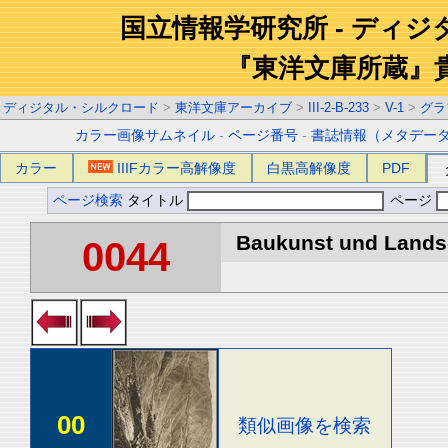
国立情報学研究所 - ディ
『東洋文庫所蔵』
ディジタル・シルクロード
>
東洋文庫アーカイブ
>
III-2-B-233
>
V-1
>
グラ
カラー画像サムネイル
-
ページ番号
-
書誌情報（メタデー
カラー
IIIFカラー高解像度
白黒高解像度
PDF
ページ検索
タイトル
ページ
Baukunst und Landsch
0044
00
類似画像を検索