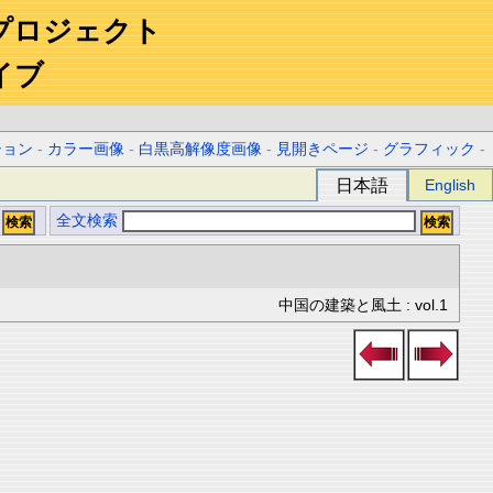
プロジェクト
イブ
ション
-
カラー画像
-
白黒高解像度画像
-
見開きページ
-
グラフィック
-
日本語
English
全文検索
中国の建築と風土 : vol.1