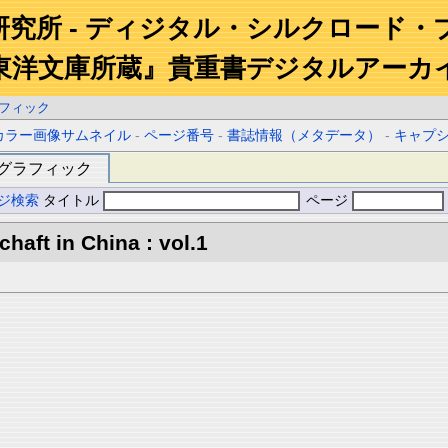
研究所 - ディジタル・シルクロード・
東洋文庫所蔵』貴重書デジタルアーカ
フィック
カラー画像サムネイル
-
ページ番号
-
書誌情報（メタデータ）
-
キャプ
グラフィック
ジ検索
タイトル
ページ
aft in China : vol.1