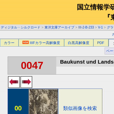
国立情報学
『
ディジタル・シルクロード
>
東洋文庫アーカイブ
>
III-2-B-233
>
V-1
>
グラ
カラー
IIIFカラー高解像度
白黒高解像度
PDF
ペー
Baukunst und Landsch
0047
00
類似画像を検索