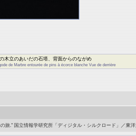
の木立のあいだの石塔、背面からのながめ
agode de Marbre entourée de pins à écorce blanche Vue de derrière
.” 国立情報学研究所「ディジタル・シルクロード」／東洋文庫. doi: