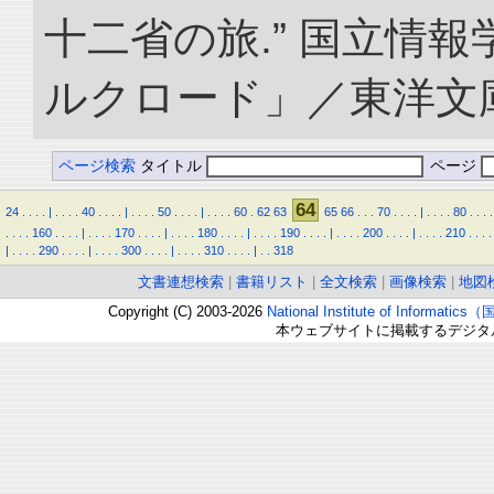
十二省の旅.” 国立情
ルクロード」／東洋文庫. doi
ページ検索
タイトル
ページ
64
24
.
.
.
.
|
.
.
.
.
40
.
.
.
.
|
.
.
.
.
50
.
.
.
.
|
.
.
.
.
60
.
62
63
65
66
.
.
.
70
.
.
.
.
|
.
.
.
.
80
.
.
.
.
.
.
.
.
160
.
.
.
.
|
.
.
.
.
170
.
.
.
.
|
.
.
.
.
180
.
.
.
.
|
.
.
.
.
190
.
.
.
.
|
.
.
.
.
200
.
.
.
.
|
.
.
.
.
210
.
.
.
.
|
.
.
.
.
290
.
.
.
.
|
.
.
.
.
300
.
.
.
.
|
.
.
.
.
310
.
.
.
.
|
.
.
318
文書連想検索
|
書籍リスト
|
全文検索
|
画像検索
|
地図
Copyright (C) 2003-2026
National Institute of Inform
本ウェブサイトに掲載するデジタ