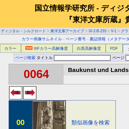
国立情報学研究所 - ディ
『東洋文庫所蔵』
ディジタル・シルクロード
>
東洋文庫アーカイブ
>
III-2-B-233
>
V-1
>
グラ
カラー画像サムネイル
-
ページ番号
-
書誌情報（メタデー
カラー
IIIFカラー高解像度
白黒高解像度
PDF
ページ検索
タイトル
ページ
Baukunst und Landsch
0064
00
類似画像を検索