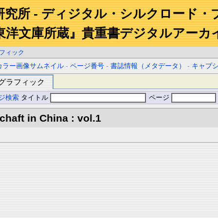
研究所 - ディジタル・シルクロード・
東洋文庫所蔵』貴重書デジタルアーカ
フィック
カラー画像サムネイル
-
ページ番号
-
書誌情報（メタデータ）
-
キャプ
グラフィック
ジ検索
タイトル
ページ
aft in China : vol.1