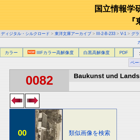
国立情報学
『
ディジタル・シルクロード
>
東洋文庫アーカイブ
>
III-2-B-233
>
V-1
>
グラ
カラー
IIIFカラー高解像度
白黒高解像度
PDF
ペー
Baukunst und Landsch
0082
00
類似画像を検索