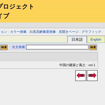
プロジェクト
イブ
ション
-
カラー画像
-
白黒高解像度画像
-
見開きページ
-
グラフィック
-
日本語
English
全文検索
中国の建築と風土 : vol.1