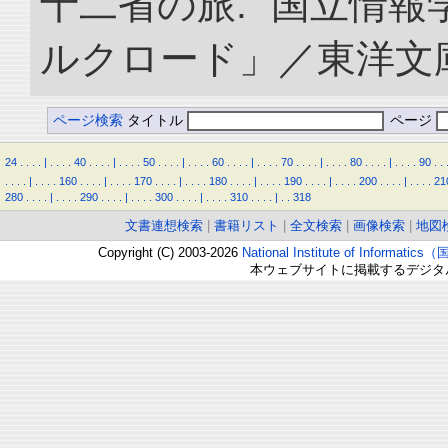
十二省の旅.” 国立情
ルクロード」／東洋文庫. doi
ページ検索
タイトル
ページ
24
.
.
.
.
|
.
.
.
.
40
.
.
.
.
|
.
.
.
.
50
.
.
.
.
|
.
.
.
.
60
.
.
.
.
|
.
.
.
.
70
.
.
.
.
|
.
.
.
.
80
.
.
.
.
|
.
.
.
.
90
.
.
.
.
.
.
|
.
.
.
.
160
.
.
.
.
|
.
.
.
.
170
.
.
.
.
|
.
.
.
.
180
.
.
.
.
|
.
.
.
.
190
.
.
.
.
|
.
.
.
.
200
.
.
.
.
|
.
.
.
.
21
280
.
.
.
.
|
.
.
.
.
290
.
.
.
.
|
.
.
.
.
300
.
.
.
.
|
.
.
.
.
310
.
.
.
.
|
.
.
318
文書連想検索
|
書籍リスト
|
全文検索
|
画像検索
|
地図
Copyright (C) 2003-2026
National Institute of Inform
本ウェブサイトに掲載するデジタ