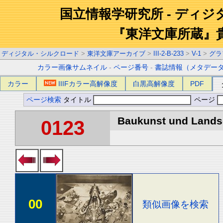
国立情報学研究所 - ディ
『東洋文庫所蔵』
ディジタル・シルクロード
>
東洋文庫アーカイブ
>
III-2-B-233
>
V-1
>
グラ
カラー画像サムネイル
-
ページ番号
-
書誌情報（メタデー
カラー
IIIFカラー高解像度
白黒高解像度
PDF
ページ検索
タイトル
ページ
Baukunst und Landsch
0123
00
類似画像を検索