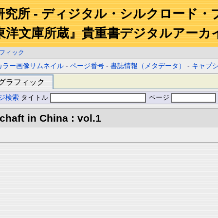
研究所 - ディジタル・シルクロード・
東洋文庫所蔵』貴重書デジタルアーカ
フィック
カラー画像サムネイル
-
ページ番号
-
書誌情報（メタデータ）
-
キャプ
グラフィック
ジ検索
タイトル
ページ
aft in China : vol.1