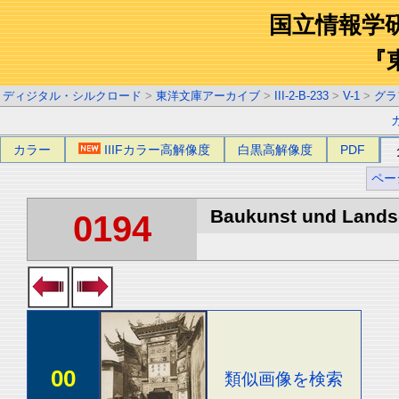
国立情報学
『
ディジタル・シルクロード
>
東洋文庫アーカイブ
>
III-2-B-233
>
V-1
>
グラ
カラー
IIIFカラー高解像度
白黒高解像度
PDF
ペー
Baukunst und Landsch
0194
00
類似画像を検索