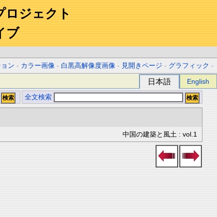
プロジェクト
イブ
ション
-
カラー画像
-
白黒高解像度画像
-
見開きページ
-
グラフィック
-
日本語
English
全文検索
中国の建築と風土 : vol.1