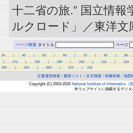
十二省の旅.” 国立情
ルクロード」／東洋文庫. doi
ページ検索
タイトル
ページ
24
.
.
.
.
|
.
.
.
.
40
.
.
.
.
|
.
.
.
.
50
.
.
.
.
|
.
.
.
.
60
.
.
.
.
|
.
.
.
.
70
.
.
.
.
|
.
.
.
.
80
.
.
.
.
|
.
.
.
.
90
.
.
.
|
.
.
.
.
170
.
.
.
.
|
.
.
.
.
180
.
.
.
.
|
.
.
.
.
190
.
.
.
.
|
.
.
.
.
200
.
.
.
.
|
.
.
.
.
210
.
.
.
.
|
.
.
.
.
220
.
.
280
.
.
.
.
|
.
.
.
.
290
.
.
.
.
|
.
.
.
.
300
.
.
.
.
|
.
.
.
.
310
.
.
.
.
|
.
.
318
文書連想検索
|
書籍リスト
|
全文検索
|
画像検索
|
地図
Copyright (C) 2003-2026
National Institute of Inform
本ウェブサイトに掲載するデジタ