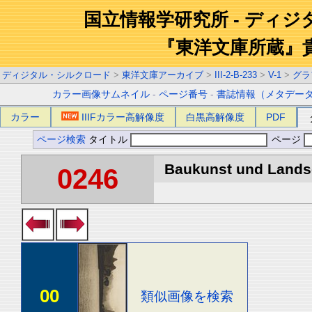
国立情報学研究所 - ディ
『東洋文庫所蔵』
ディジタル・シルクロード
>
東洋文庫アーカイブ
>
III-2-B-233
>
V-1
>
グラ
カラー画像サムネイル
-
ページ番号
-
書誌情報（メタデー
カラー
IIIFカラー高解像度
白黒高解像度
PDF
ページ検索
タイトル
ページ
Baukunst und Landsch
0246
00
類似画像を検索