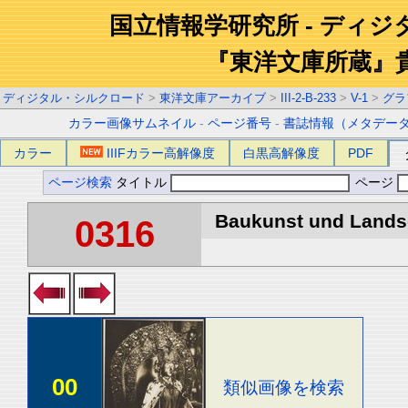
国立情報学研究所 - ディ
『東洋文庫所蔵』
ディジタル・シルクロード
>
東洋文庫アーカイブ
>
III-2-B-233
>
V-1
>
グラ
カラー画像サムネイル
-
ページ番号
-
書誌情報（メタデー
カラー
IIIFカラー高解像度
白黒高解像度
PDF
ページ検索
タイトル
ページ
Baukunst und Landsch
0316
00
類似画像を検索