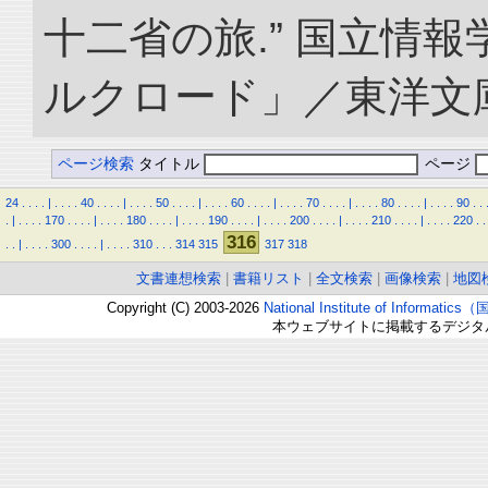
十二省の旅.” 国立情
ルクロード」／東洋文庫. doi
ページ検索
タイトル
ページ
24
.
.
.
.
|
.
.
.
.
40
.
.
.
.
|
.
.
.
.
50
.
.
.
.
|
.
.
.
.
60
.
.
.
.
|
.
.
.
.
70
.
.
.
.
|
.
.
.
.
80
.
.
.
.
|
.
.
.
.
90
.
.
.
|
.
.
.
.
170
.
.
.
.
|
.
.
.
.
180
.
.
.
.
|
.
.
.
.
190
.
.
.
.
|
.
.
.
.
200
.
.
.
.
|
.
.
.
.
210
.
.
.
.
|
.
.
.
.
220
.
.
316
.
.
|
.
.
.
.
300
.
.
.
.
|
.
.
.
.
310
.
.
.
314
315
317
318
文書連想検索
|
書籍リスト
|
全文検索
|
画像検索
|
地図
Copyright (C) 2003-2026
National Institute of Inform
本ウェブサイトに掲載するデジタ