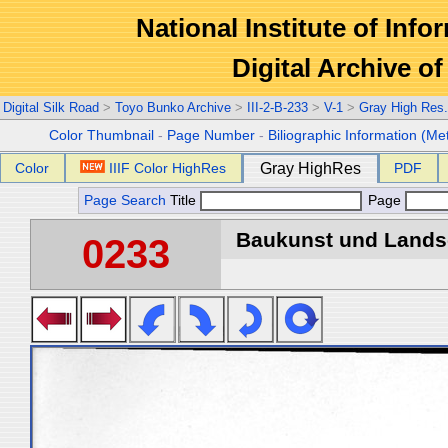
National Institute of Info
Digital Archive 
Digital Silk Road
>
Toyo Bunko Archive
>
III-2-B-233
>
V-1
>
Gray High Res
Color Thumbnail
-
Page Number
-
Biliographic Information (Me
Color
IIIF Color HighRes
Gray HighRes
PDF
Page Search
Title
Page
Baukunst und Landsch
0233