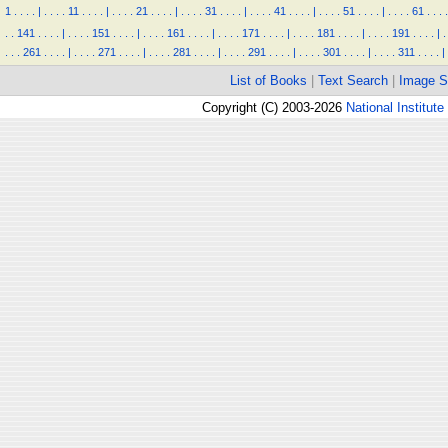
1
.
.
.
.
|
.
.
.
.
11
.
.
.
.
|
.
.
.
.
21
.
.
.
.
|
.
.
.
.
31
.
.
.
.
|
.
.
.
.
41
.
.
.
.
|
.
.
.
.
51
.
.
.
.
|
.
.
.
.
61
.
.
.
.
.
.
141
.
.
.
.
|
.
.
.
.
151
.
.
.
.
|
.
.
.
.
161
.
.
.
.
|
.
.
.
.
171
.
.
.
.
|
.
.
.
.
181
.
.
.
.
|
.
.
.
.
191
.
.
.
.
|
.
.
.
.
261
.
.
.
.
|
.
.
.
.
271
.
.
.
.
|
.
.
.
.
281
.
.
.
.
|
.
.
.
.
291
.
.
.
.
|
.
.
.
.
301
.
.
.
.
|
.
.
.
.
311
.
.
.
.
|
List of Books
|
Text Search
|
Image S
Copyright (C) 2003-2026
National Institute