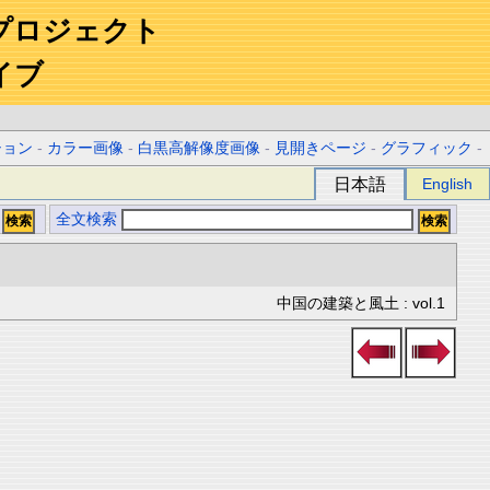
プロジェクト
イブ
ション
-
カラー画像
-
白黒高解像度画像
-
見開きページ
-
グラフィック
-
日本語
English
全文検索
中国の建築と風土 : vol.1