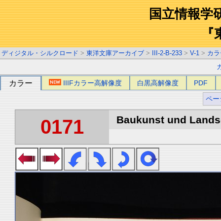
国立情報学
『
ディジタル・シルクロード
>
東洋文庫アーカイブ
>
III-2-B-233
>
V-1
>
カラ
カラー
IIIFカラー高解像度
白黒高解像度
PDF
ペー
Baukunst und Landsch
0171