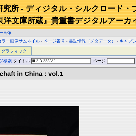
研究所 - ディジタル・シルクロード・
東洋文庫所蔵』貴重書デジタルアーカ
ー画像
カラー画像サムネイル
-
ページ番号
-
書誌情報（メタデータ）
-
キャプ
グラフィック
ジ検索
タイトル
ページ
aft in China : vol.1