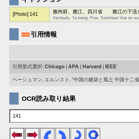
雅州府、雅江、四川省 雅江の下流
[Photo] 141
Yachoufu. Ya kiang. Prov. Szechúan Vue en aval 
引用情報
引用形式選択:
Chicago
|
APA
|
Harvard
|
IEEE
ベーシュマン, エルンスト. “中国の建築と風土 中国十二省の旅
OCR読み取り結果
141