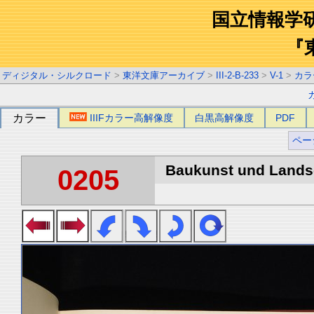
国立情報学
『
ディジタル・シルクロード
>
東洋文庫アーカイブ
>
III-2-B-233
>
V-1
>
カラ
カラー
IIIFカラー高解像度
白黒高解像度
PDF
ペー
Baukunst und Landsch
0205