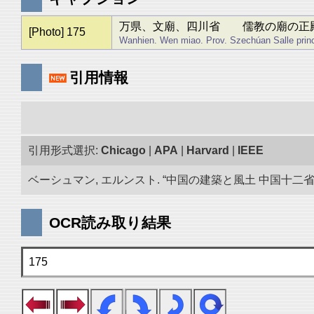
万県、文廟、四川省 儒教の廟の正
[Photo] 175
Wanhien. Wen miao. Prov. Szechúan Salle princi
引用情報
引用形式選択:
Chicago
|
APA
|
Harvard
|
IEEE
ベーシュマン, エルンスト. “中国の建築と風土 中国十二省の旅
OCR読み取り結果
175