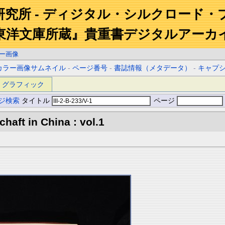
研究所 - ディジタル・シルクロード・
東洋文庫所蔵』貴重書デジタルアーカ
ー画像
カラー画像サムネイル
-
ページ番号
-
書誌情報（メタデータ）
-
キャプ
グラフィック
ジ検索
タイトル
ページ
aft in China : vol.1