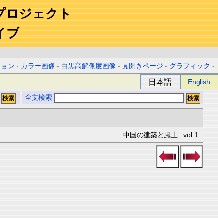
プロジェクト
イブ
ション
-
カラー画像
-
白黒高解像度画像
-
見開きページ
-
グラフィック
-
日本語
English
全文検索
中国の建築と風土 : vol.1