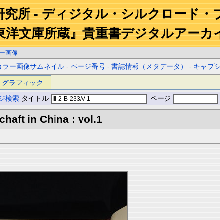
研究所 - ディジタル・シルクロード・
東洋文庫所蔵』貴重書デジタルアーカ
ー画像
カラー画像サムネイル
-
ページ番号
-
書誌情報（メタデータ）
-
キャプ
グラフィック
ジ検索
タイトル
ページ
aft in China : vol.1