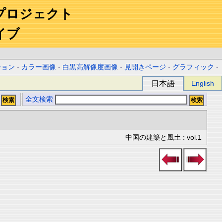
プロジェクト
イブ
ション
-
カラー画像
-
白黒高解像度画像
-
見開きページ
-
グラフィック
-
日本語
English
全文検索
中国の建築と風土 : vol.1