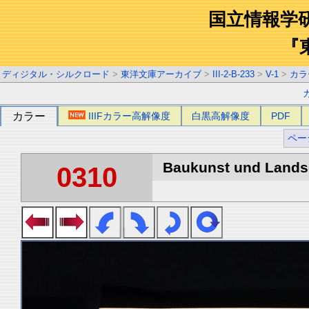
国立情報学
『
ディジタル・シルクロード
>
東洋文庫アーカイブ
>
III-2-B-233
>
V-1
>
カラ
カラー
IIIFカラー高解像度
白黒高解像度
PDF
ペー
Baukunst und Landsch
0310