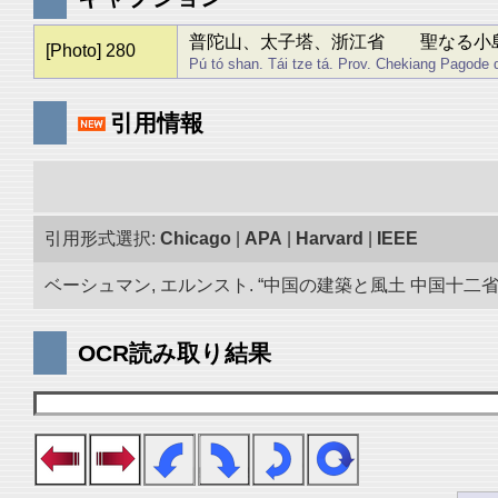
普陀山、太子塔、浙江省 聖なる小
[Photo] 280
Pú tó shan. Tái tze tá. Prov. Chekiang Pagode d
引用情報
引用形式選択:
Chicago
|
APA
|
Harvard
|
IEEE
ベーシュマン, エルンスト. “中国の建築と風土 中国十二省の旅
OCR読み取り結果