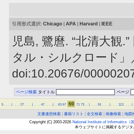
引用形式選択:
Chicago
|
APA
|
Harvard
|
IEEE
児島, 鷺麿. “北清大観
タル・シルクロード」
doi:10.20676/00000207
ページ検索
タイトル
ページ
69
5
.
.
.
.
|
.
.
.
.
27
.
.
.
.
|
.
.
.
.
47
.
.
.
.
|
.
.
63
67
71
73
.
.
|
.
.
.
.
91
.
.
.
.
|
.
.
.
.
113
.
.
.
.
|
文書連想検索
|
書籍リスト
|
全文検索
|
画像検索
|
地図
Copyright (C) 2003-2026
National Institute of Inform
本ウェブサイトに掲載するデジタ