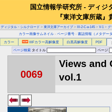
国立情報学研究所 - ディ
『東洋文庫所蔵』
ディジタル・シルクロード
>
東洋文庫アーカイブ
>
III-2-C-a-145
>
V-1
>
グ
カラー画像サムネイル
-
ページ番号
-
書誌情報（メタデー
カラー
IIIFカラー高解像度
白黒高解像度
PDF
ページ検索
タイトル
ページ
Views and 
0069
vol.1