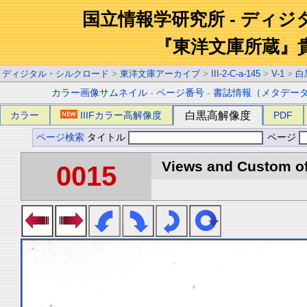
国立情報学研究所 - ディ
『東洋文庫所蔵』
ディジタル・シルクロード
>
東洋文庫アーカイブ
>
III-2-C-a-145
>
V-1
>
白
カラー画像サムネイル
-
ページ番号
-
書誌情報（メタデー
カラー
IIIFカラー高解像度
白黒高解像度
PDF
ページ検索
タイトル
ページ
Views and Custom of 
0015