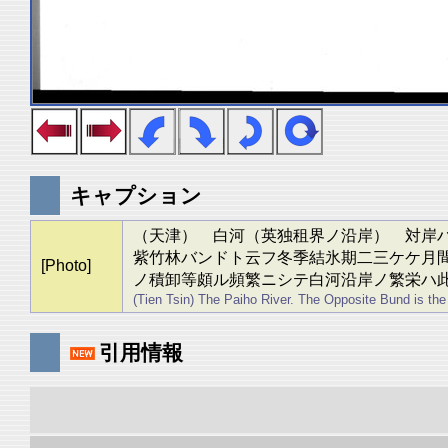
キャプション
（天津） 白河（英独租界ノ沿岸） 対岸
紫竹林バンドト云フ冬季結氷期二三ケケ月
[Photo]
ノ積卸等頗ル頻繁ニシテ白河沿岸ノ繁栄ハ
(Tien Tsin) The Paiho River. The Opposite Bund is t
引用情報