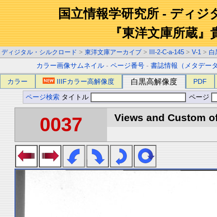
国立情報学研究所 - ディ
『東洋文庫所蔵』
ディジタル・シルクロード
>
東洋文庫アーカイブ
>
III-2-C-a-145
>
V-1
>
白
カラー画像サムネイル
-
ページ番号
-
書誌情報（メタデー
カラー
IIIFカラー高解像度
白黒高解像度
PDF
ページ検索
タイトル
ページ
Views and Custom of 
0037