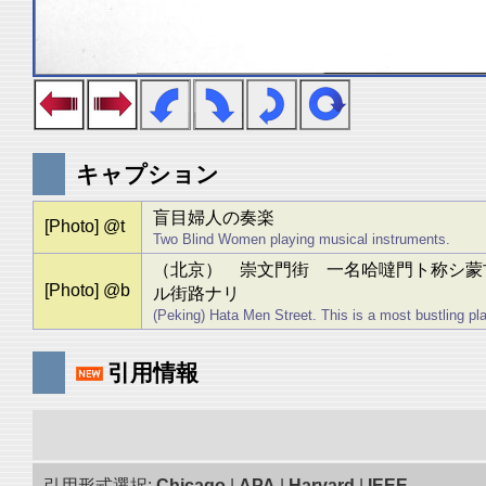
キャプション
盲目婦人の奏楽
[Photo] @t
Two Blind Women playing musical instruments.
（北京） 崇文門街 一名哈噠門ト称シ蒙
[Photo] @b
ル街路ナリ
(Peking) Hata Men Street. This is a most bustling p
引用情報
引用形式選択:
Chicago
|
APA
|
Harvard
|
IEEE