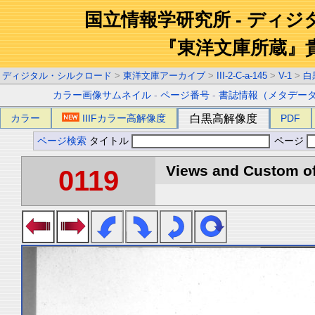
国立情報学研究所 - ディ
『東洋文庫所蔵』
ディジタル・シルクロード
>
東洋文庫アーカイブ
>
III-2-C-a-145
>
V-1
>
白
カラー画像サムネイル
-
ページ番号
-
書誌情報（メタデー
カラー
IIIFカラー高解像度
白黒高解像度
PDF
ページ検索
タイトル
ページ
Views and Custom of 
0119