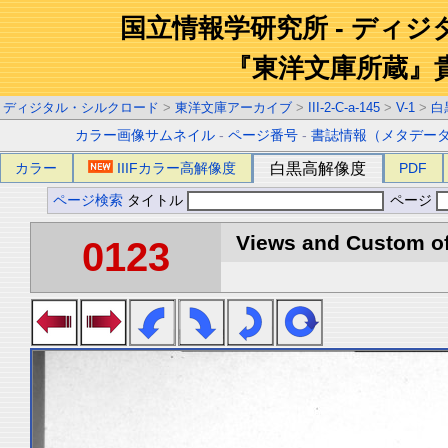
国立情報学研究所 - ディ
『東洋文庫所蔵』
ディジタル・シルクロード
>
東洋文庫アーカイブ
>
III-2-C-a-145
>
V-1
>
白
カラー画像サムネイル
-
ページ番号
-
書誌情報（メタデー
カラー
IIIFカラー高解像度
白黒高解像度
PDF
ページ検索
タイトル
ページ
Views and Custom of 
0123