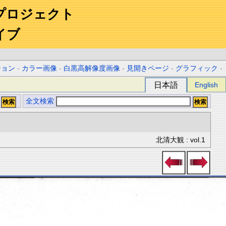
プロジェクト
イブ
ション
-
カラー画像
-
白黒高解像度画像
-
見開きページ
-
グラフィック
-
日本語
English
全文検索
北清大観 : vol.1