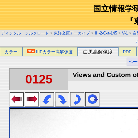
国立情報学
『
ディジタル・シルクロード
>
東洋文庫アーカイブ
>
III-2-C-a-145
>
V-1
>
白
カラー
IIIFカラー高解像度
白黒高解像度
PDF
ペー
Views and Custom of 
0125