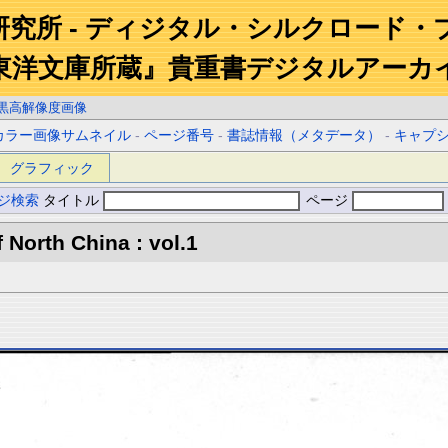
研究所 - ディジタル・シルクロード・
東洋文庫所蔵』貴重書デジタルアーカ
黒高解像度画像
カラー画像サムネイル
-
ページ番号
-
書誌情報（メタデータ）
-
キャプ
グラフィック
ジ検索
タイトル
ページ
North China : vol.1