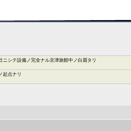
壮ニシテ設備ノ完全ナル京津旅館中ノ白眉タリ
ノ起点ナリ