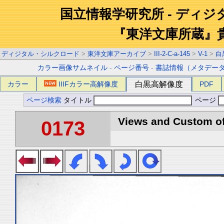
国立情報学研究所 - ディ
『東洋文庫所蔵』
ディジタル・シルクロード
>
東洋文庫アーカイブ
>
III-2-C-a-145
>
V-1
>
白
カラー画像サムネイル
-
ページ番号
-
書誌情報（メタデー
カラー
IIIFカラー高解像度
白黒高解像度
PDF
ページ検索
タイトル
ページ
Views and Custom of 
0173