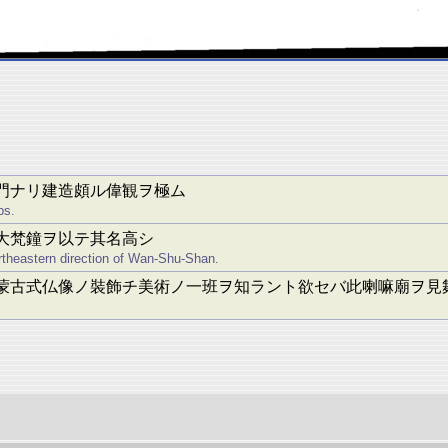
門ナリ建造頗ル偉観ヲ極ム
bs.
大梵鐘ヲ以テ其名高シ
ortheastern direction of Wan-Shu-Shan.
蒙古式仏像ノ裝飾チ美術ノ一班ヲ知ラント欲セバ此喇嘛廟ヲ見