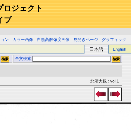
プロジェクト
イブ
ション
-
カラー画像
-
白黒高解像度画像
-
見開きページ
-
グラフィック
-
日本語
English
全文検索
北清大観 : vol.1