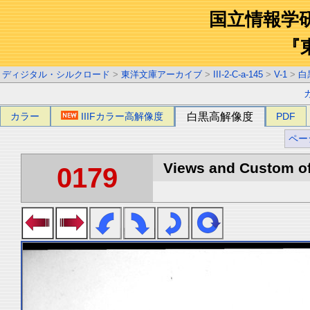
国立情報学
『
ディジタル・シルクロード
>
東洋文庫アーカイブ
>
III-2-C-a-145
>
V-1
>
白
カラー
IIIFカラー高解像度
白黒高解像度
PDF
ペー
Views and Custom of 
0179