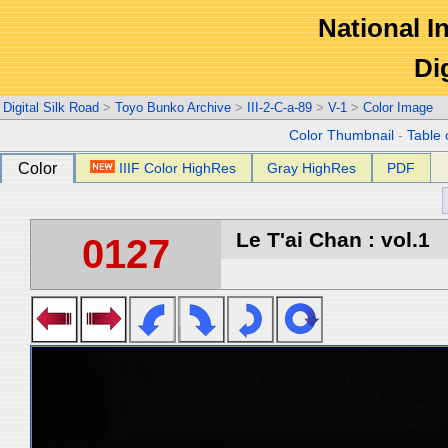
National In
Di
Digital Silk Road
>
Toyo Bunko Archive
>
III-2-C-a-89
>
V-1
>
Color Image
Color Thumbnail
-
Table 
Color
IIIF Color HighRes
Gray HighRes
PDF
Le T'ai Chan : vol.1
0127