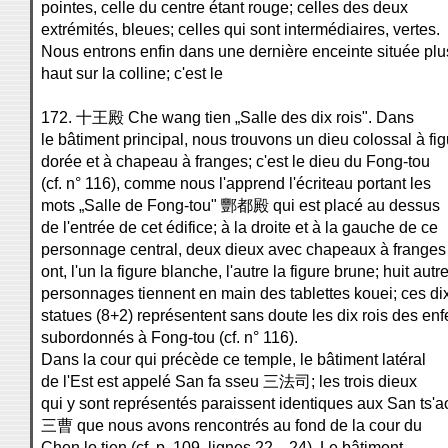
pointes, celle du centre étant rouge; celles des deux
extrémités, bleues; celles qui sont intermédiaires, vertes.
Nous entrons enfin dans une dernière enceinte située plu
haut sur la colline; c'est le
172. 十王殿 Che wang tien „Salle des dix rois". Dans
le bâtiment principal, nous trouvons un dieu colossal à fi
dorée et à chapeau à franges; c'est le dieu du Fong-tou
(cf. n° 116), comme nous l'apprend l'écriteau portant les
mots „Salle de Fong-tou" 酆都殿 qui est placé au dessus
de l'entrée de cet édifice; à la droite et à la gauche de ce
personnage central, deux dieux avec chapeaux à franges
ont, l'un la figure blanche, l'autre la figure brune; huit autr
personnages tiennent en main des tablettes kouei; ces di
statues (8+2) représentent sans doute les dix rois des enf
subordonnés à Fong-tou (cf. n° 116).
Dans la cour qui précède ce temple, le bâtiment latéral
de l'Est est appelé San fa sseu 三法司; les trois dieux
qui y sont représentés paraissent identiques aux San ts'a
三曹 que nous avons rencontrés au fond de la cour du
Chen lo tien (cf. p. 109, lignes 22—24). Le bâtiment