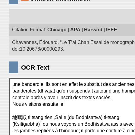
Citation Format:
Chicago
|
APA
|
Harvard
|
IEEE
Chavannes, Édouard. “Le T’ai Chan Essai de monographie d
doi:10.20676/00000293.
OCR Text
une banderole; ils sont en effet le substitut des anciennes
banderoles (dhvaja) qu'on suspendait autour d'une hamp
centrale après y avoir inscrit des textes sacrés.
Nous visitons ensuite le
地藏殿 ti tsang tien „Salle (du Bodhisattva) ti-tsang
(Kṣitigarbha)" où nous voyons un Bodhisattva assis avec
les jambes repliées à l'hindoue; il porte une coiffure à cin