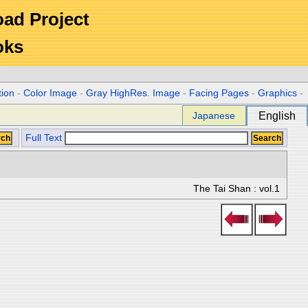
Road Project
oks
tion
-
Color Image
-
Gray HighRes. Image
-
Facing Pages
-
Graphics
-
Japanese
English
Full Text
The Tai Shan : vol.1