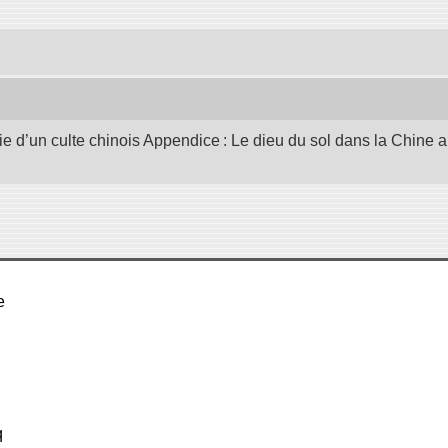
’un culte chinois Appendice : Le dieu du sol dans la Chine ant
e
q