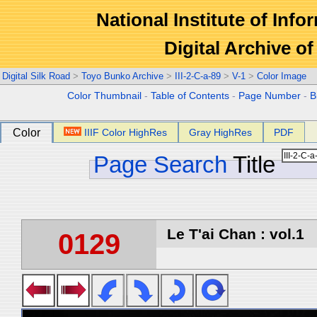
National Institute of Info
Digital Archive 
Digital Silk Road
>
Toyo Bunko Archive
>
III-2-C-a-89
>
V-1
>
Color Image
Color Thumbnail
-
Table of Contents
-
Page Number
-
B
Color
IIIF Color HighRes
Gray HighRes
PDF
Page Search
Title
Le T'ai Chan : vol.1
0129