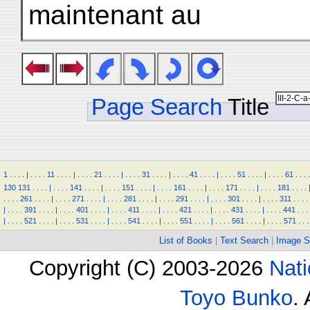
maintenant au
Page Search
Title
1
.
.
.
.
|
.
.
.
.
11
.
.
.
.
|
.
.
.
.
21
.
.
.
.
|
.
.
.
.
31
.
.
.
.
|
.
.
.
.
41
.
.
.
.
|
.
.
.
.
51
.
.
.
.
|
.
.
.
.
61
.
.
.
.
130
131
.
.
.
.
|
.
.
.
.
141
.
.
.
.
|
.
.
.
.
151
.
.
.
.
|
.
.
.
.
161
.
.
.
.
|
.
.
.
.
171
.
.
.
.
|
.
.
.
.
181
.
.
.
.
.
.
.
.
261
.
.
.
.
|
.
.
.
.
271
.
.
.
.
|
.
.
.
.
281
.
.
.
.
|
.
.
.
.
291
.
.
.
.
|
.
.
.
.
301
.
.
.
.
|
.
.
.
.
311
.
.
.
.
|
.
.
.
.
391
.
.
.
.
|
.
.
.
.
401
.
.
.
.
|
.
.
.
.
411
.
.
.
.
|
.
.
.
.
421
.
.
.
.
|
.
.
.
.
431
.
.
.
.
|
.
.
.
.
441
.
.
.
|
.
.
.
.
521
.
.
.
.
|
.
.
.
.
531
.
.
.
.
|
.
.
.
.
541
.
.
.
.
|
.
.
.
.
551
.
.
.
.
|
.
.
.
.
561
.
.
.
.
|
.
.
.
.
571
.
.
.
List of Books
|
Text Search
|
Image S
Copyright (C) 2003-2026
Nati
Toyo Bunko
.