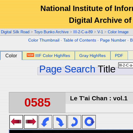
National Institute of Info
Digital Archive 
Digital Silk Road
>
Toyo Bunko Archive
>
III-2-C-a-89
>
V-1
>
Color Image
Color Thumbnail
-
Table of Contents
-
Page Number
-
B
Color
IIIF Color HighRes
Gray HighRes
PDF
Page Search
Title
Le T'ai Chan : vol.1
0585