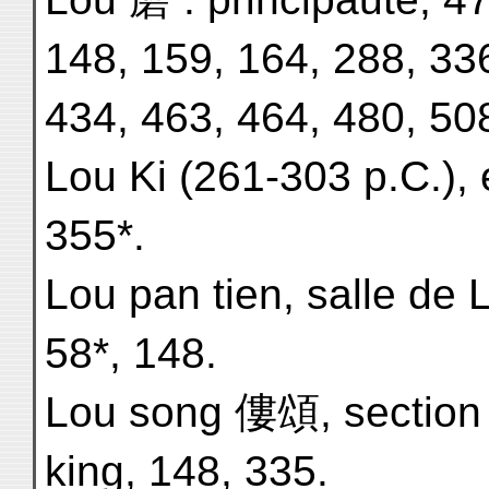
148, 159, 164, 288, 33
434, 463, 464, 480, 50
Lou Ki (261-303 p.C.), 
355*.
Lou pan tien, salle de
58*, 148.
Lou song 僂頌, section
king, 148, 335.