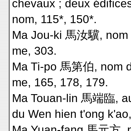
chevaux ; deux édifice
nom, 115*, 150*.
Ma Jou-ki 馬汝驥, nom 
me, 303.
Ma Ti-po 馬第伯, nom d
me, 165, 178, 179.
Ma Touan-lin 馬端臨, au
du Wen hien t'ong k'ao
Ma Yuan-fang 馬元方, 