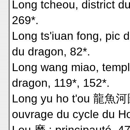
Long tcheou, district d
269*.
Long ts'iuan fong, pic 
du dragon, 82*.
Long wang miao, templ
dragon, 119*, 152*.
Long yu ho t'ou 龍魚河
ouvrage du cycle du Ho 
Lou 磨 : principauté, 47