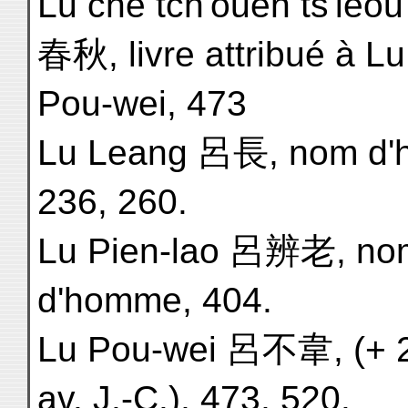
Lu che tch'ouen ts'ie
春秋, livre attribué à Lu
Pou-wei, 473
Lu Leang 呂長, nom d'
236, 260.
Lu Pien-lao 呂辨老, no
d'homme, 404.
Lu Pou-wei 呂不韋, (+ 
av. J.-C.), 473, 520.