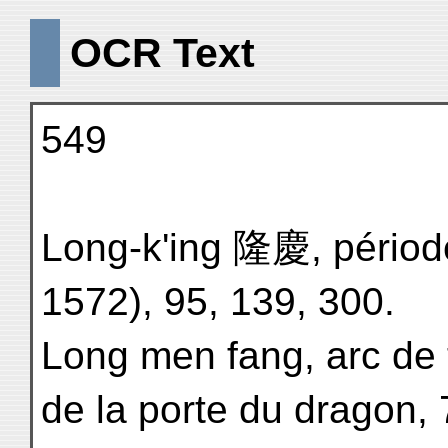
OCR Text
549
Long-k'ing 隆慶, périod
1572), 95, 139, 300.
Long men fang, arc de
de la porte du dragon, 