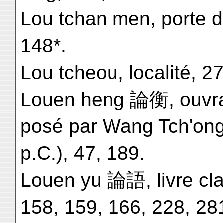
Lou tchan men, porte d
148*.
Lou tcheou, localité, 27
Louen heng 論衡, ouvr
posé par Wang Tch'ong
p.C.), 47, 189.
Louen yu 論語, livre cla
158, 159, 166, 228, 28