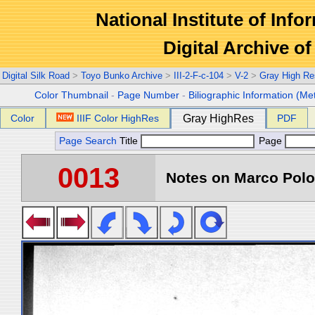
National Institute of Info
Digital Archive 
Digital Silk Road
>
Toyo Bunko Archive
>
III-2-F-c-104
>
V-2
>
Gray High Re
Color Thumbnail
-
Page Number
-
Biliographic Information (Me
Color
IIIF Color HighRes
Gray HighRes
PDF
Page Search
Title
Page
0013
Notes on Marco Polo 