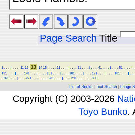
Page Search
Title
13
1
.
.
.
.
|
.
.
.
.
11
12
14
15
|
.
.
.
.
21
.
.
.
.
|
.
.
.
.
31
.
.
.
.
|
.
.
.
.
41
.
.
.
.
|
.
.
.
.
51
.
.
.
.
|
.
131
.
.
.
.
|
.
.
.
.
141
.
.
.
.
|
.
.
.
.
151
.
.
.
.
|
.
.
.
.
161
.
.
.
.
|
.
.
.
.
171
.
.
.
.
|
.
.
.
.
181
.
.
.
.
|
.
.
.
.
261
.
.
.
.
|
.
.
.
.
271
.
.
.
.
|
.
.
.
.
281
.
.
.
.
|
.
.
.
.
291
.
.
.
.
|
.
.
.
300
List of Books
|
Text Search
|
Image S
Copyright (C) 2003-2026
Nati
Toyo Bunko
.