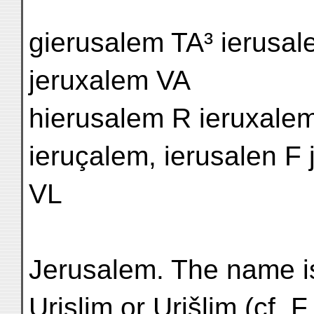
gierusalem TA³ ierusale
jeruxalem VA
hierusalem R ieruxalem
ieruçalem, ierusalen F
VL
Jerusalem. The name i
Urislim or Urišlim (cf. F