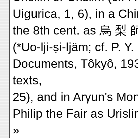
Uigurica, 1, 6), in a Ch
the 8th cent. as 烏 梨 師
(*Uo-lji-ṣi-ljäm; cf. P. 
Documents, Tôkyô, 193
texts,
25), and in Arγun's Mon
Philip the Fair as Urisl
»