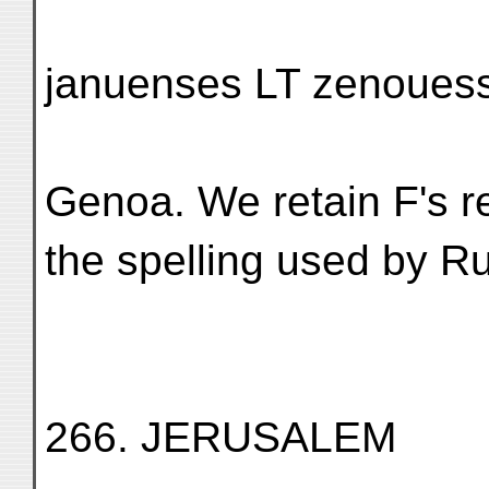
januenses LT zenouess
Genoa. We retain F's r
the spelling used by Ru
266. JERUSALEM