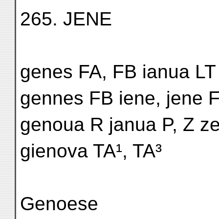
265. JENE
genes FA, FB ianua LT
gennes FB iene, jene 
genoua R janua P, Z z
gienova TA¹, TA³
Genoese