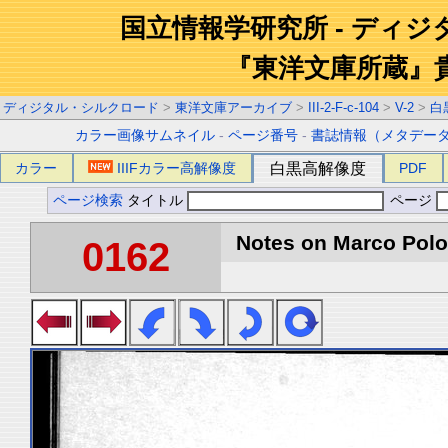
国立情報学研究所 - ディ
『東洋文庫所蔵』
ディジタル・シルクロード
>
東洋文庫アーカイブ
>
III-2-F-c-104
>
V-2
>
白
カラー画像サムネイル
-
ページ番号
-
書誌情報（メタデー
カラー
IIIFカラー高解像度
白黒高解像度
PDF
ページ検索
タイトル
ページ
Notes on Marco Polo 
0162