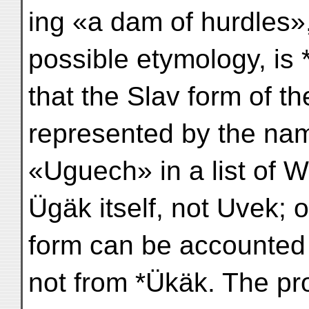
ing «a dam of hurdles
possible etymology, i
that the Slav form of 
represented by the nam
«Uguech» in a list of 
Ügäk itself, not Uvek; 
form can be accounted 
not from *Ükäk. The pr