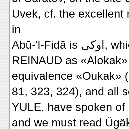
Uvek, cf. the excellent 
in
Abū-'l-Fidā is اوكى, which has been transcribed by
REINAUD as «Alokak» (
equivalence «Oukak» (*G
81, 323, 324), and all
YULE, have spoken of «
and we must read Ügä