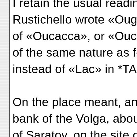
I retain the usual readi
Rustichello wrote «Ouga
of «Oucacca», or «Ouca
of the same nature as 
instead of «Lac» in *TA
On the place meant, an
bank of the Volga, abou
of Saratov, on the site 