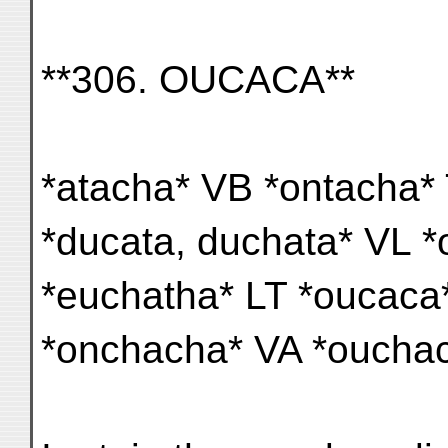
**306. OUCACA**
*atacha* VB *ontacha*
*ducata, duchata* VL *
*euchatha* LT *oucaca*
*onchacha* VA *ouchac