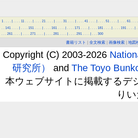
1
.
.
.
.
|
.
.
.
.
11
.
.
.
.
|
.
.
.
.
21
.
.
.
.
|
.
.
.
.
31
.
.
.
.
|
.
.
.
.
41
.
.
.
.
|
.
.
.
.
51
.
.
.
.
|
.
.
.
.
61
.
.
.
.
.
.
141
.
.
.
.
|
.
.
.
.
151
.
.
.
.
|
.
.
.
.
161
.
.
.
.
|
.
.
.
.
171
.
.
.
.
|
.
.
.
.
181
.
.
.
.
|
.
.
.
.
191
.
.
.
.
|
.
.
.
.
261
.
.
.
.
|
.
.
.
.
271
.
.
.
.
|
.
.
.
.
281
.
.
.
.
|
.
.
.
.
291
.
.
.
.
|
.
.
.
300
書籍リスト
|
全文検索
|
画像検索
|
地図
Copyright (C) 2003-2026
Natio
研究所）
and
The Toyo B
本ウェブサイトに掲載するデ
りい