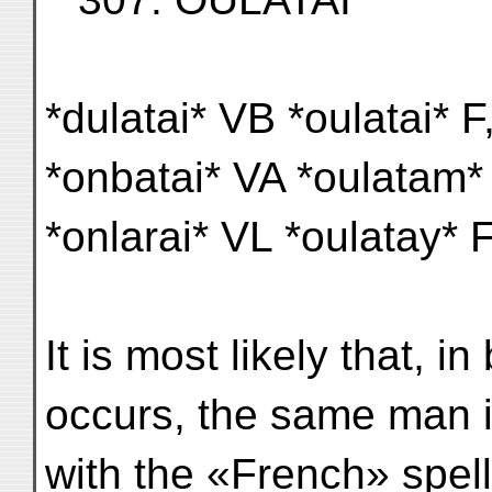
*dulatai* VB *oulatai* F
*onbatai* VA *oulatam* 
*onlarai* VL *oulatay* 
It is most likely that, 
occurs, the same man i
with the «French» spell