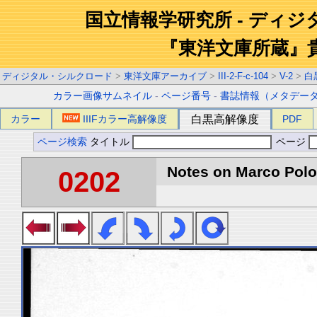
国立情報学研究所 - ディ
『東洋文庫所蔵』
ディジタル・シルクロード
>
東洋文庫アーカイブ
>
III-2-F-c-104
>
V-2
>
白
カラー画像サムネイル
-
ページ番号
-
書誌情報（メタデー
カラー
IIIFカラー高解像度
白黒高解像度
PDF
ページ検索
タイトル
ページ
Notes on Marco Polo 
0202