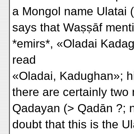
a Mongol name Ulatai (
says that Waṣṣāf ment
*emirs*, «Oladai Kadag
read
«Oladai, Kadughan»; his Ms. give
there are certainly tw
Qadayan (> Qadān ?; n
doubt that this is the 