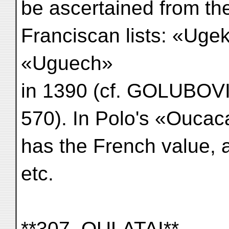
be ascertained from the 
Franciscan lists: «Uge
«Uguech»
in 1390 (cf. GOLUBOVICH
570). In Polo's «Oucac
has the French value, 
etc.
**307. OULATAI**