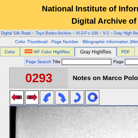
National Institute of Info
Digital Archive 
Digital Silk Road
>
Toyo Bunko Archive
>
III-2-F-c-104
>
V-2
>
Gray High Re
Color Thumbnail
-
Page Number
-
Biliographic Information (Me
Color
IIIF Color HighRes
Gray HighRes
PDF
Page Search
Title
Page
0293
Notes on Marco Polo 