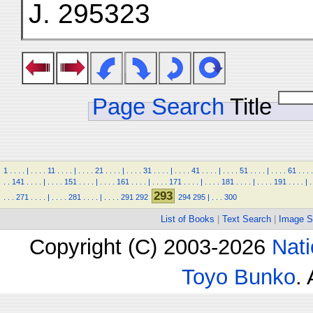
J. 295323
Page Search
Title
1
.
.
.
.
|
.
.
.
.
11
.
.
.
.
|
.
.
.
.
21
.
.
.
.
|
.
.
.
.
31
.
.
.
.
|
.
.
.
.
41
.
.
.
.
|
.
.
.
.
51
.
.
.
.
|
.
.
.
.
61
.
.
.
.
.
.
141
.
.
.
.
|
.
.
.
.
151
.
.
.
.
|
.
.
.
.
161
.
.
.
.
|
.
.
.
.
171
.
.
.
.
|
.
.
.
.
181
.
.
.
.
|
.
.
.
.
191
.
.
.
.
|
.
293
.
.
.
271
.
.
.
.
|
.
.
.
.
281
.
.
.
.
|
.
.
.
.
291
292
294
295
|
.
.
.
300
List of Books
|
Text Search
|
Image S
Copyright (C) 2003-2026
Nati
Toyo Bunko
.