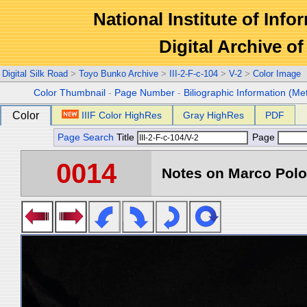
National Institute of Info
Digital Archive 
Digital Silk Road
>
Toyo Bunko Archive
>
III-2-F-c-104
>
V-2
>
Color Image
Color Thumbnail
-
Page Number
-
Biliographic Information (Me
Color
IIIF Color HighRes
Gray HighRes
PDF
Page Search
Title
Page
0014
Notes on Marco Polo 