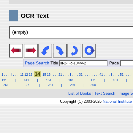
OCR Text
(empty)
Page Search
Title
Page
14
1
.
.
.
.
|
.
.
.
.
11
12
13
15
16
.
.
.
.
21
.
.
.
.
|
.
.
.
.
31
.
.
.
.
|
.
.
.
.
41
.
.
.
.
|
.
.
.
.
51
.
.
.
.
|
131
.
.
.
.
|
.
.
.
.
141
.
.
.
.
|
.
.
.
.
151
.
.
.
.
|
.
.
.
.
161
.
.
.
.
|
.
.
.
.
171
.
.
.
.
|
.
.
.
.
181
.
.
.
.
|
.
.
.
.
261
.
.
.
.
|
.
.
.
.
271
.
.
.
.
|
.
.
.
.
281
.
.
.
.
|
.
.
.
.
291
.
.
.
.
|
.
.
.
300
List of Books
|
Text Search
|
Image S
Copyright (C) 2003-2026
National Institute