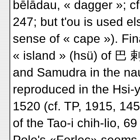
bēlādau, « dagger »;
247; but t'ou is used e
sense of « cape »). Fina
« island » (hsü) of 巴
and Samudra in the naut
reproduced in the Hsi-y
1520 (cf. TP, 1915, 14
of the Tao-i chih-lio, 69 
Polo's «Ferlec» seems 