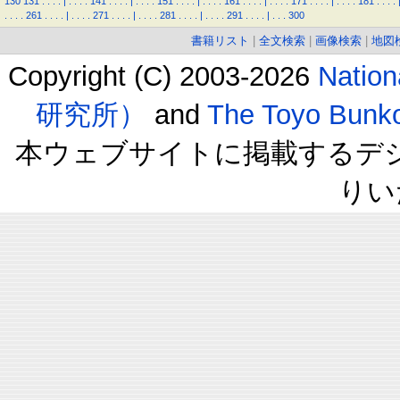
130
131
.
.
.
.
|
.
.
.
.
141
.
.
.
.
|
.
.
.
.
151
.
.
.
.
|
.
.
.
.
161
.
.
.
.
|
.
.
.
.
171
.
.
.
.
|
.
.
.
.
181
.
.
.
.
.
.
.
.
261
.
.
.
.
|
.
.
.
.
271
.
.
.
.
|
.
.
.
.
281
.
.
.
.
|
.
.
.
.
291
.
.
.
.
|
.
.
.
300
書籍リスト
|
全文検索
|
画像検索
|
地図
Copyright (C) 2003-2026
Natio
研究所）
and
The Toyo B
本ウェブサイトに掲載するデ
りい