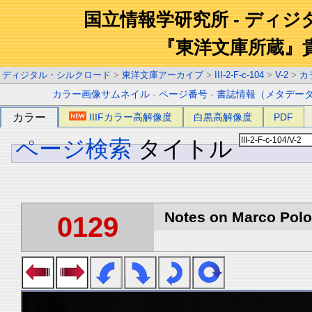
国立情報学研究所 - ディ
『東洋文庫所蔵』
ディジタル・シルクロード
>
東洋文庫アーカイブ
>
III-2-F-c-104
>
V-2
>
カ
カラー画像サムネイル
-
ページ番号
-
書誌情報（メタデー
カラー
IIIFカラー高解像度
白黒高解像度
PDF
ページ検索
タイトル
Notes on Marco Polo 
0129