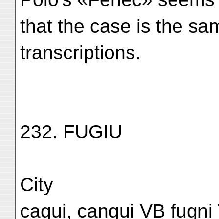
that the case is the sa
transcriptions.
232. FUGIU
City
cagui, cangui VB fugni 