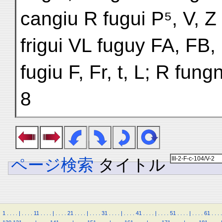
cangiu R fugui P⁵, V, 
frigui VL fuguy FA, FB, 
fugiu F, Fr, t, L; R fun
8
ページ検索
タイトル
1
.
.
.
.
|
.
.
.
.
11
.
.
.
.
|
.
.
.
.
21
.
.
.
.
|
.
.
.
.
31
.
.
.
.
|
.
.
.
.
41
.
.
.
.
|
.
.
.
.
51
.
.
.
.
|
.
.
.
.
61
.
.
.
.