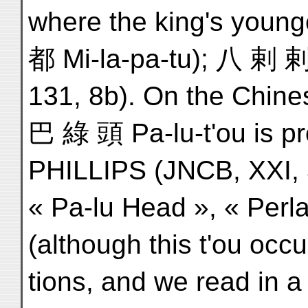
where the king's young
都 Mi-la-pa-tu); 八 剌 剌 
131, 8b). On the Chine
巴 綠 頭 Pa-lu-t'ou is p
PHILLIPS (JNCB, XXI, 3
« Pa-lu Head », « Perl
(although this t'ou occ
tions, and we read in a 