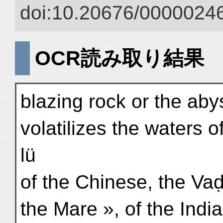
doi:10.20676/00000246
OCR読み取り結果
blazing rock or the ab
volatilizes the waters
lü
of the Chinese, the Va
the Mare », of the In