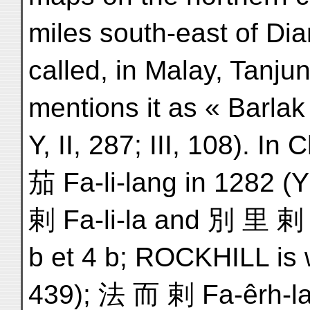
miles south-east of Dia
called, in Malay, Tanju
mentions it as « Barlak 
Y, II, 287; III, 108). I
茄 Fa-li-lang in 1282 (
剌 Fa-li-la and 別 里 剌 P
b et 4 b; ROCKHILL is 
439); 法 而 剌 Fa-êrh-la 