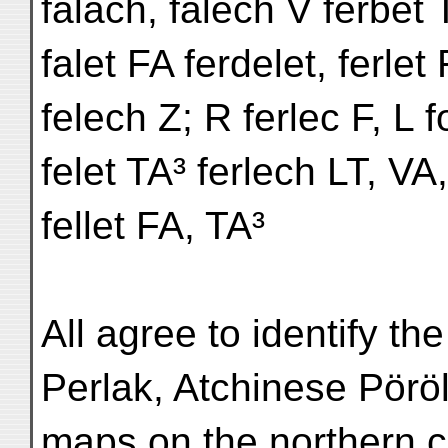
falach, falech V ferbet 
falet FA ferdelet, ferlet
felech Z; R ferlec F, L 
felet TA³ ferlech LT, VA,
fellet FA, TA³
All agree to identify the n
Perlak, Atchinese Pöröl
maps on the northern c