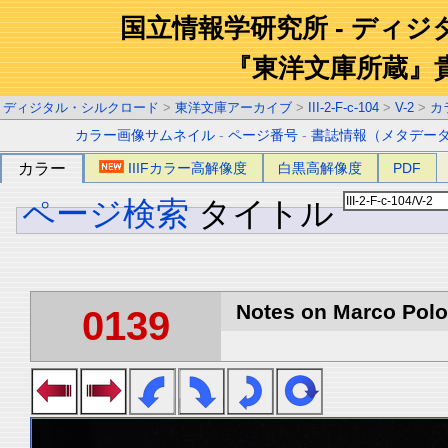
国立情報学研究所 - ディ
『東洋文庫所蔵』
ディジタル・シルクロード
>
東洋文庫アーカイブ
>
III-2-F-c-104
>
V-2
>
カ
カラー画像サムネイル
-
ページ番号
-
書誌情報（メタデー
カラー
IIIFカラー高解像度
白黒高解像度
PDF
ページ検索
タイトル
Notes on Marco Polo 
0139