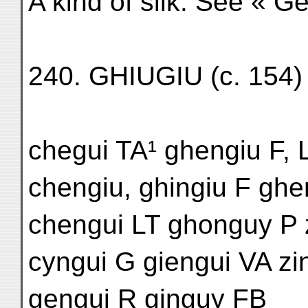
A kind of silk. See « Ge
240. GHIUGIU (c. 154)
chegui TA¹ ghengiu F, 
chengiu, ghingiu F ghe
chengui LT ghonguy P 
cyngui G giengui VA zi
gengui R ginguy FB