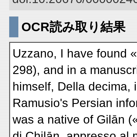
OCR読み取り結果
Uzzano, I have found « 
298), and in a manuscr
himself, Della decima, i
Ramusio's Persian inf
was a native of Gilān (
di Chilān, appresso al m