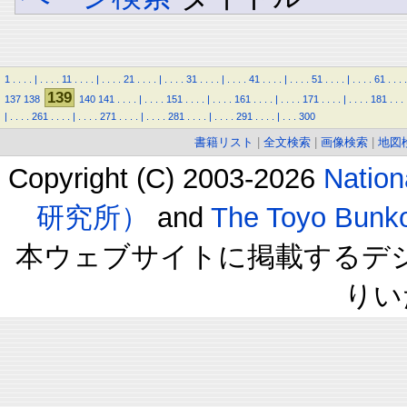
1
.
.
.
.
|
.
.
.
.
11
.
.
.
.
|
.
.
.
.
21
.
.
.
.
|
.
.
.
.
31
.
.
.
.
|
.
.
.
.
41
.
.
.
.
|
.
.
.
.
51
.
.
.
.
|
.
.
.
.
61
.
.
.
.
139
137
138
140
141
.
.
.
.
|
.
.
.
.
151
.
.
.
.
|
.
.
.
.
161
.
.
.
.
|
.
.
.
.
171
.
.
.
.
|
.
.
.
.
181
.
.
.
|
.
.
.
.
261
.
.
.
.
|
.
.
.
.
271
.
.
.
.
|
.
.
.
.
281
.
.
.
.
|
.
.
.
.
291
.
.
.
.
|
.
.
.
300
書籍リスト
|
全文検索
|
画像検索
|
地図
Copyright (C) 2003-2026
Natio
研究所）
and
The Toyo B
本ウェブサイトに掲載するデ
りい