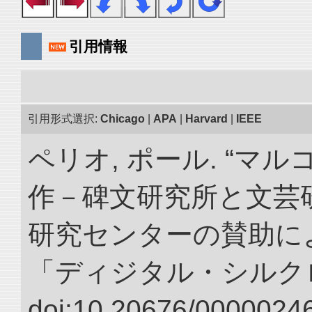
引用情報
引用形式選択:
Chicago
|
APA
|
Harvard
|
IEEE
ペリオ, ポール. “マ
作－碑文研究所と文芸
研究センターの賛助によ
「ディジタル・シルク
doi:10.20676/00000246