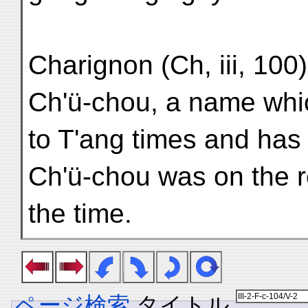
Charignon (Ch, iii, 100
Ch'ü-chou, a name whi
to T'ang times and has 
Ch'ü-chou was on the r
the time.
ページ検索
タイトル