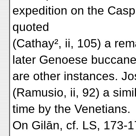
expedition on the Casp
quoted
(Cathay², ii, 105) a rem
later Genoese buccanee
are other instances. J
(Ramusio, ii, 92) a simil
time by the Venetians.
On Gilān, cf. LS, 173-1