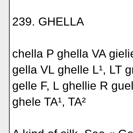
239. GHELLA
chella P ghella VA gieli
gella VL ghelle L¹, LT g
gelle F, L ghellie R gu
ghele TA¹, TA²