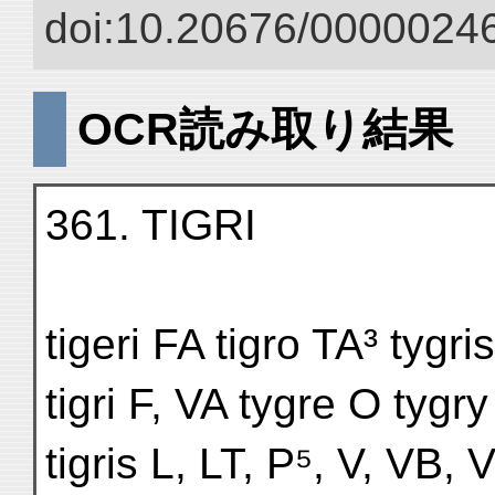
doi:10.20676/00000246
OCR読み取り結果
361. TIGRI
tigeri FA tigro TA³ tygri
tigri F, VA tygre O tygr
tigris L, LT, P⁵, V, VB, 