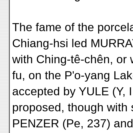
The fame of the porcela
Chiang-hsi led MURRAY 
with Ching-tê-chên, or 
fu, on the P'o-yang Lak
accepted by YULE (Y, II
proposed, though with 
PENZER (Pe, 237) an