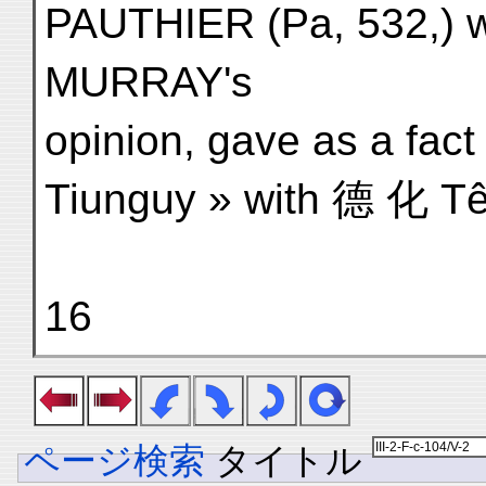
PAUTHIER (Pa, 532,) wi
MURRAY's
opinion, gave as a fact
Tiunguy » with 德 化 Tê-
16
ページ検索
タイトル