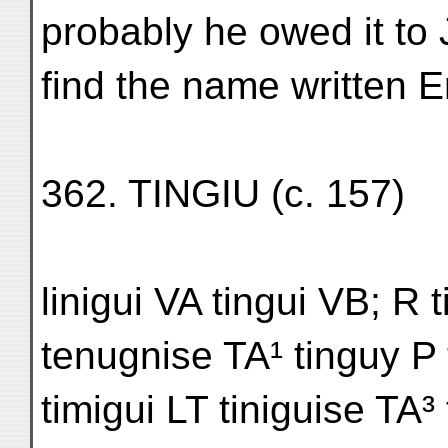
probably he owed it to
find the name written E
362. TINGIU (c. 157)
linigui VA tingui VB; R
tenugnise TA¹ tinguy P
timigui LT tiniguise TA³