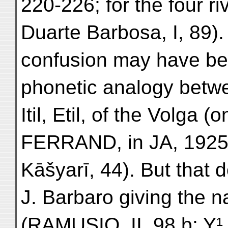
220-226; for the four r
Duarte Barbosa, I, 89). 
confusion may have b
phonetic analogy betwe
Itil, Etil, of the Volga (
FERRAND, in JA, 1925
Kāšyarī, 44). But that 
J. Barbaro giving the n
(RAMUSIO, II, 98 b; Y¹, 