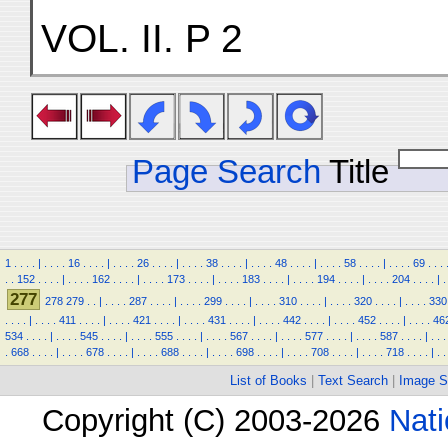
VOL. II. P 2
Page Search
Title
1
.
.
.
.
|
.
.
.
.
16
.
.
.
.
|
.
.
.
.
26
.
.
.
.
|
.
.
.
.
38
.
.
.
.
|
.
.
.
.
48
.
.
.
.
|
.
.
.
.
58
.
.
.
.
|
.
.
.
.
69
.
.
.
.
.
152
.
.
.
.
|
.
.
.
.
162
.
.
.
.
|
.
.
.
.
173
.
.
.
.
|
.
.
.
.
183
.
.
.
.
|
.
.
.
.
194
.
.
.
.
|
.
.
.
.
204
.
.
.
.
|
.
277
278
279
.
.
|
.
.
.
.
287
.
.
.
.
|
.
.
.
.
299
.
.
.
.
|
.
.
.
.
310
.
.
.
.
|
.
.
.
.
320
.
.
.
.
|
.
.
.
.
330
.
.
.
.
|
.
.
.
.
411
.
.
.
.
|
.
.
.
.
421
.
.
.
.
|
.
.
.
.
431
.
.
.
.
|
.
.
.
.
442
.
.
.
.
|
.
.
.
.
452
.
.
.
.
|
.
.
.
.
46
534
.
.
.
.
|
.
.
.
.
545
.
.
.
.
|
.
.
.
.
555
.
.
.
.
|
.
.
.
.
567
.
.
.
.
|
.
.
.
.
577
.
.
.
.
|
.
.
.
.
587
.
.
.
.
|
.
.
.
.
668
.
.
.
.
|
.
.
.
.
678
.
.
.
.
|
.
.
.
.
688
.
.
.
.
|
.
.
.
.
698
.
.
.
.
|
.
.
.
.
708
.
.
.
.
|
.
.
.
.
718
.
.
.
.
|
.
.
List of Books
|
Text Search
|
Image S
Copyright (C) 2003-2026
Nati