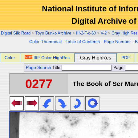
National Institute of Info
Digital Archive 
Digital Silk Road
>
Toyo Bunko Archive
>
III-2-F-c-30
>
V-2
>
Gray High Res
Color Thumbnail
-
Table of Contents
-
Page Number
-
B
Color
IIIF Color HighRes
Gray HighRes
PDF
Page Search
Title
Page
0277
The Book of Ser Marc