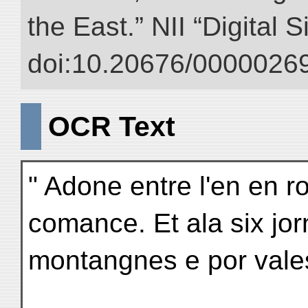
the East.” NII “Digital 
doi:10.20676/00000269
OCR Text
" Adone entre l'en en r
comance. Et ala six jo
montangnes e por vales. 