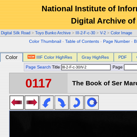
National Institute of Info
Digital Archive 
Digital Silk Road
>
Toyo Bunko Archive
>
III-2-F-c-30
>
V-2
>
Color Image
Color Thumbnail
-
Table of Contents
-
Page Number
-
B
Color
IIIF Color HighRes
Gray HighRes
PDF
Page Search
Title
Page
0117
The Book of Ser Marc