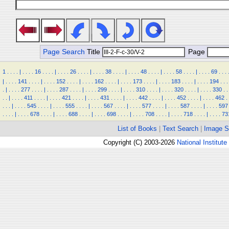
Page Search
Title
Page
1
.
.
.
.
|
.
.
.
.
16
.
.
.
.
|
.
.
.
.
26
.
.
.
.
|
.
.
.
.
38
.
.
.
.
|
.
.
.
.
48
.
.
.
.
|
.
.
.
.
58
.
.
.
.
|
.
.
.
.
69
.
.
.
|
.
.
.
.
141
.
.
.
.
|
.
.
.
.
152
.
.
.
.
|
.
.
.
.
162
.
.
.
.
|
.
.
.
.
173
.
.
.
.
|
.
.
.
.
183
.
.
.
.
|
.
.
.
.
194
.
.
.
.
|
.
.
.
.
277
.
.
.
.
|
.
.
.
.
287
.
.
.
.
|
.
.
.
.
299
.
.
.
.
|
.
.
.
.
310
.
.
.
.
|
.
.
.
.
320
.
.
.
.
|
.
.
.
.
330
.
.
.
.
|
.
.
.
.
411
.
.
.
.
|
.
.
.
.
421
.
.
.
.
|
.
.
.
.
431
.
.
.
.
|
.
.
.
.
442
.
.
.
.
|
.
.
.
.
452
.
.
.
.
|
.
.
.
.
462
.
.
.
.
|
.
.
.
.
545
.
.
.
.
|
.
.
.
.
555
.
.
.
.
|
.
.
.
.
567
.
.
.
.
|
.
.
.
.
577
.
.
.
.
|
.
.
.
.
587
.
.
.
.
|
.
.
.
.
597
.
.
.
.
|
.
.
.
.
678
.
.
.
.
|
.
.
.
.
688
.
.
.
.
|
.
.
.
.
698
.
.
.
.
|
.
.
.
.
708
.
.
.
.
|
.
.
.
.
718
.
.
.
.
|
.
.
.
.
73
List of Books
|
Text Search
|
Image S
Copyright (C) 2003-2026
National Institute